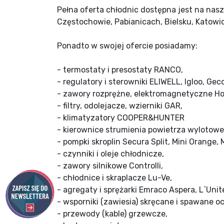
Pełna oferta chłodnic dostępna jest na nas
Częstochowie, Pabianicach, Bielsku, Katowic
Ponadto w swojej ofercie posiadamy:
- termostaty i presostaty RANCO,
- regulatory i sterowniki ELIWELL, Igloo, Geco
- zawory rozprężne, elektromagnetyczne Hon
- filtry, odolejacze, wzierniki GAR,
- klimatyzatory COOPER&HUNTER
- kierownice strumienia powietrza wylotoweg
- pompki skroplin Secura Split, Mini Orange,
- czynniki i oleje chłodnicze,
- zawory silnikowe Controlli,
- chłodnice i skraplacze Lu-Ve,
- agregaty i sprężarki Emraco Aspera, L`Uni
- wsporniki (zawiesia) skręcane i spawane
- przewody (kable) grzewcze,