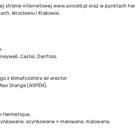
zej stronie internetowej www.avicold.pl oraz w punktach 
ach, Wrocławiu i Krakowie.
,
eywell, Castel, Danfoss,
o z klimatyzatora air erector
 Maxi Orange (ASPEN),
te Hermetique,
 ocynkowane, ocynkowane + malowane, malowane,