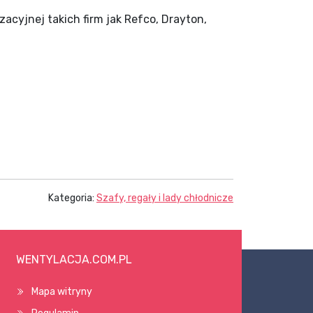
zacyjnej takich firm jak Refco, Drayton,
Kategoria:
Szafy, regały i lady chłodnicze
WENTYLACJA.COM.PL
Mapa witryny