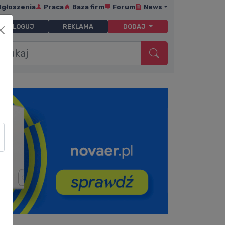
Ogłoszenia
Praca
Baza firm
Forum
News
ZALOGUJ
REKLAMA
DODAJ