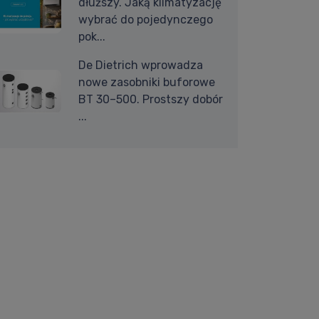
dłuższy. Jaką klimatyzację
wybrać do pojedynczego
pok...
De Dietrich wprowadza
nowe zasobniki buforowe
BT 30–500. Prostszy dobór
...