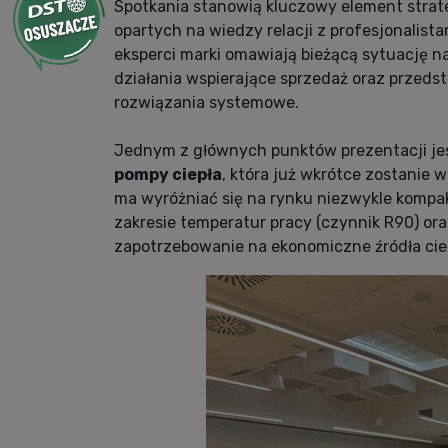
Spotkania stanowią kluczowy element strate
opartych na wiedzy relacji z profesjonalista
eksperci marki omawiają bieżącą sytuację n
działania wspierające sprzedaż oraz przed
rozwiązania systemowe.
Jednym z głównych punktów prezentacji j
pompy ciepła
, która już wkrótce zostanie 
ma wyróżniać się na rynku niezwykle komp
zakresie temperatur pracy (czynnik R90) or
zapotrzebowanie na ekonomiczne źródła cie