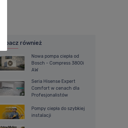
Zobacz również
Nowa pompa ciepła od
Bosch - Compress 3800i
AW
Seria Hisense Expert
Comfort w cenach dla
Profesjonalistów
Pompy ciepła do szybkiej
instalacji