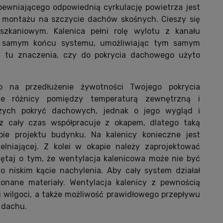
wniającego odpowiednią cyrkulację powietrza jest
o montażu na szczycie dachów skośnych. Cieszy się
zkaniowym. Kalenica pełni rolę wylotu z kanału
na samym końcu systemu, umożliwiając tym samym
a tu znaczenia, czy do pokrycia dachowego użyto
o na przedłużenie żywotności Twojego pokrycia
e różnicy pomiędzy temperaturą zewnętrzną i
zych pokryć dachowych, jednak o jego wygląd i
ez cały czas współpracuje z okapem, dlatego taką
pie projektu budynku. Na kalenicy konieczne jest
niającej. Z kolei w okapie należy zaprojektować
iętaj o tym, że wentylacja kalenicowa może nie być
o niskim kącie nachylenia. Aby cały system działał
konane materiały. Wentylacja kalenicy z pewnością
i wilgoci, a także możliwość prawidłowego przepływu
 dachu.