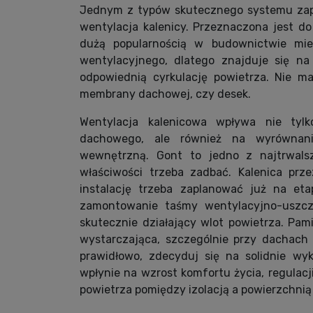
Jednym z typów skutecznego systemu zape
wentylacja kalenicy. Przeznaczona jest d
dużą popularnością w budownictwie mies
wentylacyjnego, dlatego znajduje się 
odpowiednią cyrkulację powietrza. Nie m
membrany dachowej, czy desek.
Wentylacja kalenicowa wpływa nie tylk
dachowego, ale również na wyrównani
wewnętrzną. Gont to jedno z najtrwals
właściwości trzeba zadbać. Kalenica prz
instalację trzeba zaplanować już na eta
zamontowanie taśmy wentylacyjno-uszczel
skutecznie działający wlot powietrza. Pam
wystarczająca, szczególnie przy dachach 
prawidłowo, zdecyduj się na solidnie wy
wpłynie na wzrost komfortu życia, regulacj
powietrza pomiędzy izolacją a powierzchnią