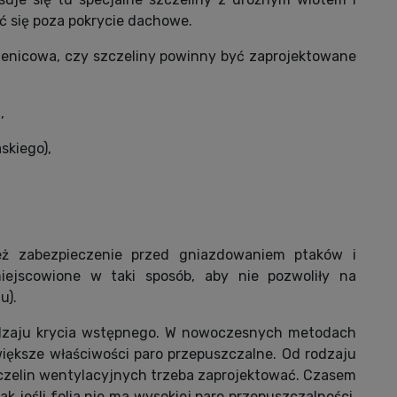
 się poza pokrycie dachowe.
lenicowa, czy szczeliny powinny być zaprojektowane
,
skiego),
ż zabezpieczenie przed gniazdowaniem ptaków i
ejscowione w taki sposób, aby nie pozwoliły na
u).
odzaju krycia wstępnego. W nowoczesnych metodach
iększe właściwości paro przepuszczalne. Od rodzaju
szczelin wentylacyjnych trzeba zaprojektować. Czasem
k jeśli folia nie ma wysokiej paro przepuszczalności,