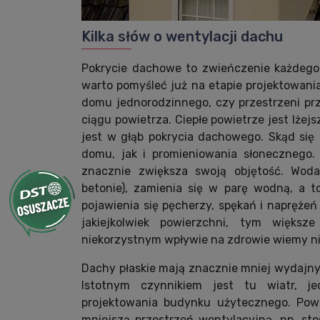
Kilka słów o wentylacji dachu
Pokrycie dachowe to zwieńczenie każdego 
warto pomyśleć już na etapie projektowan
domu jednorodzinnego, czy przestrzeni pr
ciągu powietrza. Ciepłe powietrze jest lże
jest w głąb pokrycia dachowego. Skąd się
domu, jak i promieniowania słonecznego.
znacznie zwiększa swoją objętość. Woda
betonie), zamienia się w parę wodną, a 
pojawienia się pęcherzy, spękań i naprężeń
jakiejkolwiek powierzchni, tym większ
niekorzystnym wpływie na zdrowie wiemy nie
Dachy płaskie mają znacznie mniej wydajny
Istotnym czynnikiem jest tu wiatr, j
projektowania budynku użytecznego. Pow
mniejszą przestrzeń wentylacyjną, np. sto