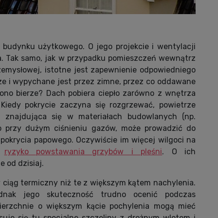
budynku użytkowego. O jego projekcie i wentylacji
ia. Tak samo, jak w przypadku pomieszczeń wewnątrz
zemysłowej, istotne jest zapewnienie odpowiedniego
jsze i wypychane jest przez zimne, przez co oddawane
 ono bierze? Dach pobiera ciepło zarówno z wnętrza
 Kiedy pokrycie zaczyna się rozgrzewać, powietrze
 znajdująca się w materiałach budowlanych (np.
to przy dużym ciśnieniu gazów, może prowadzić do
 pokrycia papowego. Oczywiście im więcej wilgoci na
e
ryzyko powstawania grzybów i pleśni
. O ich
 od dzisiaj.
 ciąg termiczny niż te z większym kątem nachylenia.
ednak jego skuteczność trudno ocenić podczas
ierzchnie o większym kącie pochylenia mogą mieć
suje się tu specjalne szczeliny z drożnym wlotem i