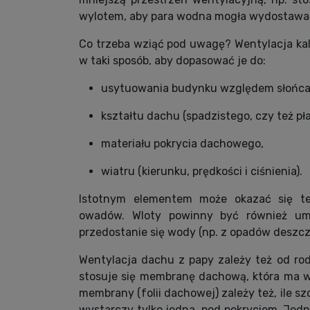
wylotem, aby para wodna mogła wydostawać
Co trzeba wziąć pod uwagę? Wentylacja ka
w taki sposób, aby dopasować je do:
usytuowania budynku względem słońca
kształtu dachu (spadzistego, czy też pła
materiału pokrycia dachowego,
wiatru (kierunku, prędkości i ciśnienia).
Istotnym elementem może okazać się te
owadów. Wloty powinny być również umi
przedostanie się wody (np. z opadów deszcz
Wentylacja dachu z papy zależy też od r
stosuje się membranę dachową, która ma w
membrany (folii dachowej) zależy też, ile 
wystarczy tylko jedna, pod pokryciem. Jedna