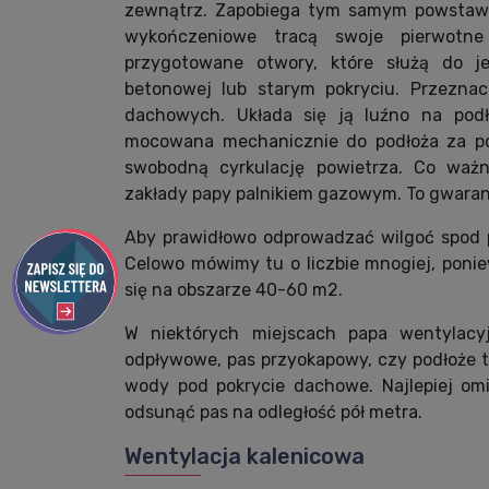
zewnątrz. Zapobiega tym samym powstawa
wykończeniowe tracą swoje pierwotne
przygotowane otwory, które służą do j
betonowej lub starym pokryciu. Przezna
dachowych. Układa się ją luźno na podł
mocowana mechanicznie do podłoża za pom
swobodną cyrkulację powietrza. Co waż
zakłady papy palnikiem gazowym. To gwarant
Aby prawidłowo odprowadzać wilgoć spod 
Celowo mówimy tu o liczbie mnogiej, ponie
się na obszarze 40-60 m2.
W niektórych miejscach papa wentylacy
odpływowe, pas przyokapowy, czy podłoże t
wody pod pokrycie dachowe. Najlepiej omi
odsunąć pas na odległość pół metra.
Wentylacja kalenicowa