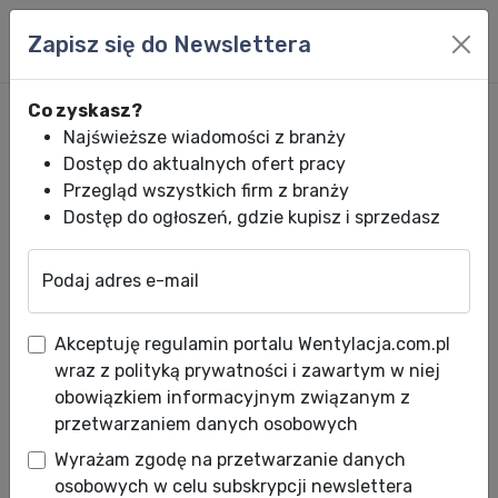
Zapisz się do Newslettera
Co zyskasz?
Najświeższe wiadomości z branży
Dostęp do aktualnych ofert pracy
Przegląd wszystkich firm z branży
Dostęp do ogłoszeń, gdzie kupisz i sprzedasz
Podaj adres e-mail
Wentylacja.com.pl
News HVACR
Wiadomości HVACR
Wentylacja ha
Akceptuję regulamin portalu Wentylacja.com.pl
Wentylacja hal produkcyjnych i
wraz z polityką prywatności i zawartym w niej
magazynowych
obowiązkiem informacyjnym związanym z
przetwarzaniem danych osobowych
Data publikacji: 20.06.2016
Wyrażam zgodę na przetwarzanie danych
osobowych w celu subskrypcji newslettera