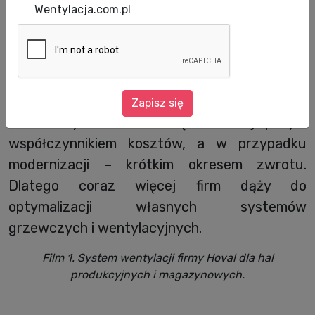
Wentylacja.com.pl
W obiektach wielkokubaturowych ogrzewanie
wraz z wentylacją stanowi znaczną część
kosztów eksploatacyjnych, niekiedy mają one
istotny wpływ na koszty produkcji i usług.
Zainstalowane urządzenia powinny
Zapisz się
charakteryzować się najlepszym
współczynnikiem kosztów, a w przypadku
modernizacji – krótkim okresem zwrotu.
Dlatego coraz więcej firm dąży do
optymalizacji własnych systemów
grzewczych i wentylacyjnych.
Film 1. System wentylacji firmy Hoval dla hal
produkcyjnych i magazynowych.