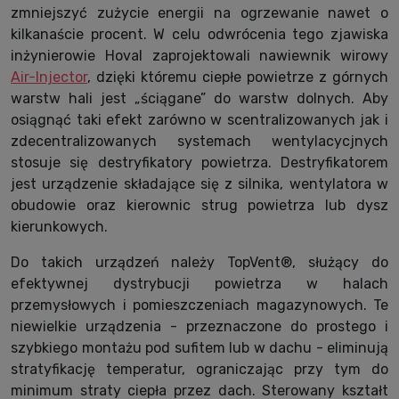
zmniejszyć zużycie energii na ogrzewanie nawet o
kilkanaście procent. W celu odwrócenia tego zjawiska
inżynierowie Hoval zaprojektowali nawiewnik wirowy
Air-Injector
, dzięki któremu ciepłe powietrze z górnych
warstw hali jest „ściągane” do warstw dolnych. Aby
osiągnąć taki efekt zarówno w scentralizowanych jak i
zdecentralizowanych systemach wentylacycjnych
stosuje się destryfikatory powietrza. Destryfikatorem
jest urządzenie składające się z silnika, wentylatora w
obudowie oraz kierownic strug powietrza lub dysz
kierunkowych.
Do takich urządzeń należy TopVent®, służący do
efektywnej dystrybucji powietrza w halach
przemysłowych i pomieszczeniach magazynowych. Te
niewielkie urządzenia - przeznaczone do prostego i
szybkiego montażu pod sufitem lub w dachu - eliminują
stratyfikację temperatur, ograniczając przy tym do
minimum straty ciepła przez dach. Sterowany kształt