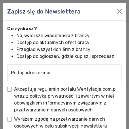
Zapisz się do Newslettera
Co zyskasz?
Najświeższe wiadomości z branży
Dostęp do aktualnych ofert pracy
Przegląd wszystkich firm z branży
Dostęp do ogłoszeń, gdzie kupisz i sprzedasz
Podaj adres e-mail
Wentylacja.com.pl
News HVACR
Wiadomości HVACR
Stropodach we
Akceptuję regulamin portalu Wentylacja.com.pl
Stropodach wentylowany -
wraz z polityką prywatności i zawartym w niej
czym jest i jak go wykonać?
obowiązkiem informacyjnym związanym z
przetwarzaniem danych osobowych
Data publikacji: 06.01.2020
Wyrażam zgodę na przetwarzanie danych
Stropodach zamyka budynek od góry, pełni
osobowych w celu subskrypcji newslettera