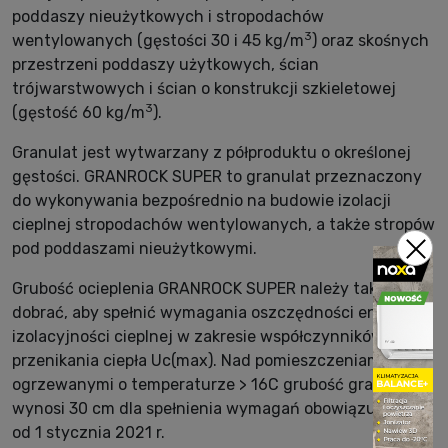
poddaszy nieużytkowych i stropodachów
3
wentylowanych (gęstości 30 i 45 kg/m
) oraz skośnych
przestrzeni poddaszy użytkowych, ścian
trójwarstwowych i ścian o konstrukcji szkieletowej
3
(gęstość 60 kg/m
).
Granulat jest wytwarzany z półproduktu o określonej
gęstości. GRANROCK SUPER to granulat przeznaczony
do wykonywania bezpośrednio na budowie izolacji
cieplnej stropodachów wentylowanych, a także stropów
pod poddaszami nieużytkowymi.
Grubość ocieplenia GRANROCK SUPER należy tak
dobrać, aby spełnić wymagania oszczędności energii i
izolacyjności cieplnej w zakresie współczynników
przenikania ciepła Uc(max). Nad pomieszczeniami
ogrzewanymi o temperaturze > 16C grubość granulatu
wynosi 30 cm dla spełnienia wymagań obowiązujących
od 1 stycznia 2021 r.