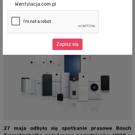
Wentylacja.com.pl
Bosch Termotechnika odpowiada na aktualne i
przyszłe potrzeby rynku grzewczego w
Polsce.
Zapisz się
27 maja odbyło się spotkanie prasowe Bosch