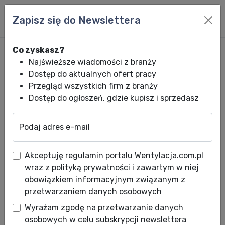
Zapisz się do Newslettera
Co zyskasz?
Najświeższe wiadomości z branży
Dostęp do aktualnych ofert pracy
Przegląd wszystkich firm z branży
Dostęp do ogłoszeń, gdzie kupisz i sprzedasz
Podaj adres e-mail
Wentylacja.com.pl
News HVACR
Wiadomości HVACR
Rynek HVAC w P
Akceptuję regulamin portalu Wentylacja.com.pl
Rynek HVAC w Polsce – gaz
wraz z polityką prywatności i zawartym w niej
czy energia elektryczna?
obowiązkiem informacyjnym związanym z
przetwarzaniem danych osobowych
Data publikacji: 27.05.2021
Wyrażam zgodę na przetwarzanie danych
osobowych w celu subskrypcji newslettera