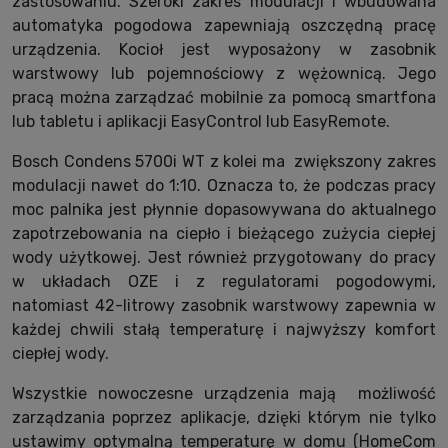
zastosowaniu. Szeroki zakres modulacji i wbudowana
automatyka pogodowa zapewniają oszczędną pracę
urządzenia. Kocioł jest wyposażony w zasobnik
warstwowy lub pojemnościowy z wężownicą. Jego
pracą można zarządzać mobilnie za pomocą smartfona
lub tabletu i aplikacji EasyControl lub EasyRemote.
Bosch Condens 5700i WT z kolei ma zwiększony zakres
modulacji nawet do 1:10. Oznacza to, że podczas pracy
moc palnika jest płynnie dopasowywana do aktualnego
zapotrzebowania na ciepło i bieżącego zużycia ciepłej
wody użytkowej. Jest również przygotowany do pracy
w układach OZE i z regulatorami pogodowymi,
natomiast 42-litrowy zasobnik warstwowy zapewnia w
każdej chwili stałą temperaturę i najwyższy komfort
ciepłej wody.
Wszystkie nowoczesne urządzenia mają możliwość
zarządzania poprzez aplikacje, dzięki którym nie tylko
ustawimy optymalną temperaturę w domu (HomeCom