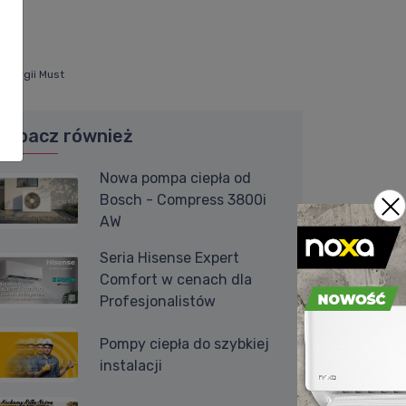
energii Must
Zobacz również
Nowa pompa ciepła od
Bosch - Compress 3800i
AW
Seria Hisense Expert
Comfort w cenach dla
Profesjonalistów
Pompy ciepła do szybkiej
instalacji