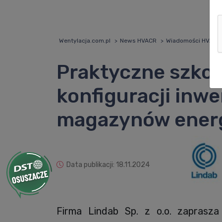
Wentylacja.com.pl
News HVACR
Wiadomości HVACR
Praktyczne szkol
konfiguracji inw
magazynów energ
Data publikacji: 18.11.2024
Firma Lindab Sp. z o.o. zaprasza