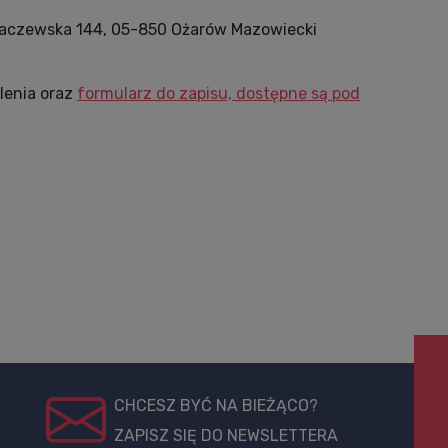
chaczewska 144, 05-850 Ożarów Mazowiecki
lenia oraz
formularz do zapisu, dostępne są pod
CHCESZ BYĆ NA BIEŻĄCO?
ZAPISZ SIĘ DO NEWSLETTERA