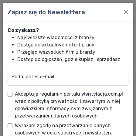
Zapisz się do Newslettera
Co zyskasz?
Najświeższe wiadomości z branży
Dostęp do aktualnych ofert pracy
Przegląd wszystkich firm z branży
Dostęp do ogłoszeń, gdzie kupisz i sprzedasz
Podaj adres e-mail
Wentylacja.com.pl
News HVACR
Wiadomości HVACR
Panasonic Aqu
Akceptuję regulamin portalu Wentylacja.com.pl
Panasonic Aquarea zaprasza
wraz z polityką prywatności i zawartym w niej
do wakacyjnego konkursu na
obowiązkiem informacyjnym związanym z
przetwarzaniem danych osobowych
Facebooku
Wyrażam zgodę na przetwarzanie danych
Data publikacji: 07.07.2026
osobowych w celu subskrypcji newslettera