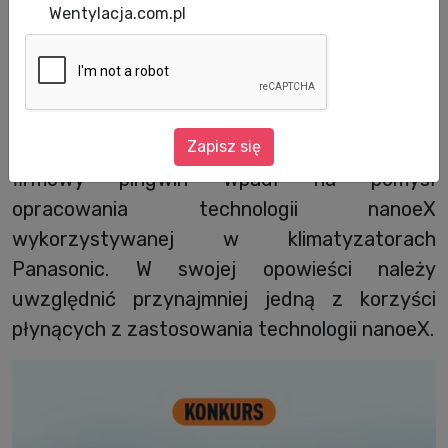
Wentylacja.com.pl
Panasonic Aquarea rozpoczął wakacyjny
konkurs skierowany do użytkowników mediów
społecznościowych. Uczestnicy mają za
Zapisz się
zadanie stworzyć krótką historię o tym, jak
firmowy pingwin wpadł na pomysł
opracowania technologii nanoeX
wykorzystywanej w klimatyzatorach
Panasonic. W swojej opowieści należy
uwzględnić przynajmniej jedną z korzyści
płynących z zastosowania technologii nanoeX.