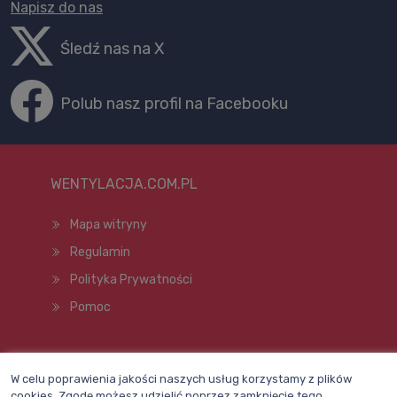
Napisz do nas
Śledź nas na X
Polub nasz profil na Facebooku
WENTYLACJA.COM.PL
Mapa witryny
Regulamin
Polityka Prywatności
Pomoc
Wszelkie prawa zastrzeżone © 1998–2026
W celu poprawienia jakości naszych usług korzystamy z plików
cookies. Zgodę możesz udzielić poprzez zamknięcie tego