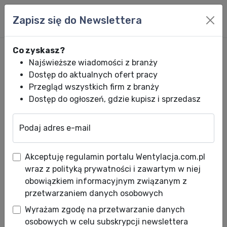
Zapisz się do Newslettera
Co zyskasz?
Najświeższe wiadomości z branży
Dostęp do aktualnych ofert pracy
Przegląd wszystkich firm z branży
Dostęp do ogłoszeń, gdzie kupisz i sprzedasz
Podaj adres e-mail
Wentylacja.com.pl
News HVACR
Wiadomości HVACR
Nowość w ofer
Akceptuję regulamin portalu Wentylacja.com.pl
Nowość w ofercie Panasonic -
wraz z polityką prywatności i zawartym w niej
konsole podłogowe R32
obowiązkiem informacyjnym związanym z
przetwarzaniem danych osobowych
Data publikacji: 24.09.2018
Wyrażam zgodę na przetwarzanie danych
osobowych w celu subskrypcji newslettera