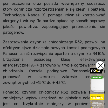
pomieszczeniu oraz posiada wewnętrzny osuszacz,
który ogranicza rozprzestrzenianie się pleśni i bakterii.
Technologia Nanoe X pomaga również kontrolować
alergeny i wirusy. To bardzo opłacalny sposób poprawy
jakości powietrza, zapobiegający przenoszeniu się
patogenów.
Zastosowanie czynnika chłodniczego R32, pozwoli na
efektywniejsze działanie nowych konsoli podłogowych
Panasonic, niż rozwiązania oparte na czynniku R410A.
Urządzenia posiadają klasę efektywności
energetycznej A++ zarówno w trybie ogrzewania, jak i
chłodzenia. Konsole podłogowe Panasonic mogą
pracować w szerokim zakresie temperatur
zewnętrznych od -15°C do + 43°C.
Ponadto, czynnik chłodniczy R32 pozwala znacznie
zmniejszyć wpływ urządzeń na globalne ocieplenie -
jest on trzykrotnie mniejszy w porównaniu do