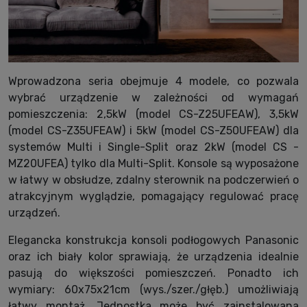
Wprowadzona seria obejmuje 4 modele, co pozwala
wybrać urządzenie w zależności od wymagań
pomieszczenia: 2,5kW (model CS-Z25UFEAW), 3,5kW
(model CS-Z35UFEAW) i 5kW (model CS-Z50UFEAW) dla
systemów Multi i Single-Split oraz 2kW (model CS -
MZ20UFEA) tylko dla Multi-Split. Konsole są wyposażone
w łatwy w obsłudze, zdalny sterownik na podczerwień o
atrakcyjnym wyglądzie, pomagający regulować pracę
urządzeń.
Elegancka konstrukcja konsoli podłogowych Panasonic
oraz ich biały kolor sprawiają, że urządzenia idealnie
pasują do większości pomieszczeń. Ponadto ich
wymiary: 60x75x21cm (wys./szer./głęb.) umożliwiają
łatwy montaż. Jednostka może być zainstalowana