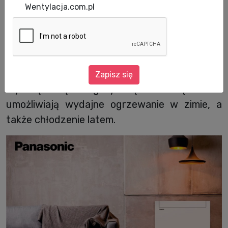
Wentylacja.com.pl
Panasonic wprowadził do swojej oferty
konsole podłogowe dla budynków
mieszkalnych. Urządzenia te są alternatywą
dla tradycyjnych grzejników, charakteryzują
się eleganckim wzornictwem, a przy tym
Zapisz się
wysoką klasą energetyczną A++. Dzięki temu
umożliwiają wydajne ogrzewanie w zimie, a
także chłodzenie latem.