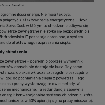
e ©Hoval: ServeCool
romne ilości energii. Nie musi tak być.
 połączyć z efektywnością energetyczną – Hoval
nia ServeCool, w którym to chłodzenie odbywa się
 powietrze zewnętrzne nie styka się bezpośrednio z
ób środowisko IT pozostaje chronione, a system
ne do efektywnego rozpraszania ciepła.
ody chłodzenia
ze zewnętrzne – pośrednio poprzez wymiennik
centrów danych nie dostaje się kurz. Gdy samo
tarcza, do akcji wkracza szczególnie oszczędne
ilgoć do pochłaniania ciepła z powietrza i jego
o czasu pracy wystarczają te dwie metody. W
odzenie mechaniczne. Ta redundancja zapewnia
 energii: konwencjonalne systemy chłodzenia, które
mechaniczne, w 50% opierają się na pracy mieszanej,