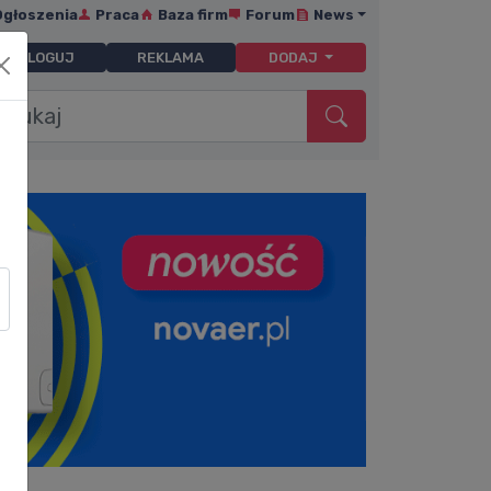
Ogłoszenia
Praca
Baza firm
Forum
News
ZALOGUJ
REKLAMA
DODAJ