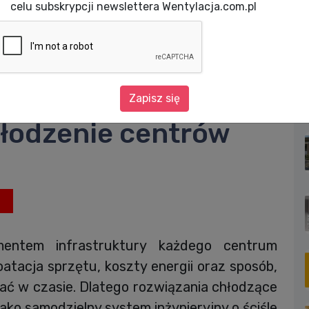
celu subskrypcji newslettera Wentylacja.com.pl
Maksymalna efektywność energetyczna: chłodzenie centrów danych
ktywność
Zapisz się
łodzenie centrów
mentem infrastruktury każdego centrum
oatacja sprzętu, koszty energii oraz sposób,
ijać w czasie. Dlatego rozwiązania chłodzące
ko samodzielny system inżynieryjny o ściśle