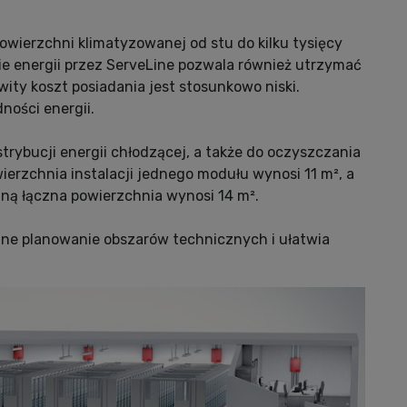
owierzchni klimatyzowanej od stu do kilku tysięcy
e energii przez ServeLine pozwala również utrzymać
owity koszt posiadania jest stosunkowo niski.
ności energii.
rybucji energii chłodzącej, a także do oczyszczania
ierzchnia instalacji jednego modułu wynosi 11 m², a
ą łączna powierzchnia wynosi 14 m².
dne planowanie obszarów technicznych i ułatwia