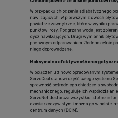
Chłodne powietrze bliskie punktowi rosy
W przypadku chłodzenia adiabatycznego po
nawilżających. W pierwszym z dwóch płytow
powietrze zewnętrzne, które w wyniku parowa
punktowi rosy. Podgrzana woda jest zbiera
dysz nawilżających. Drugi wymiennik płyto
ponownym odparowaniem. Jednocześnie pobie
niego doprowadzane.
Maksymalna efektywność energetyczna:
W połączeniu z nowo opracowanym systemem
ServeCool stanowi część całego systemu Se
sprawność pośredniego chłodzenia swobodn
mechanicznego, reguluje ich współdziałanie 
ServeNet dostarcza wszystkie istotne infor
czasie rzeczywistym i można go w pełni zi
centrum danych (DCIM).