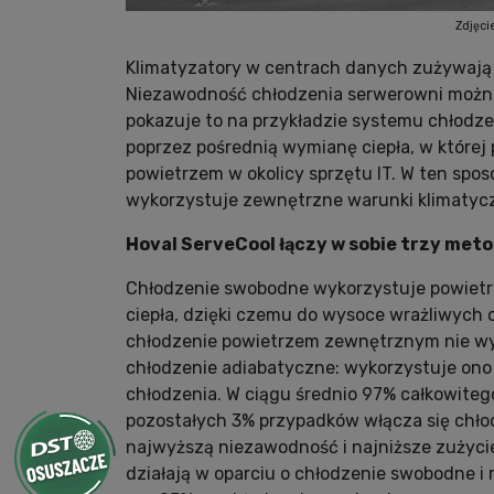
Zdjęci
Klimatyzatory w centrach danych zużywają og
Niezawodność chłodzenia serwerowni można
pokazuje to na przykładzie systemu chłodze
poprzez pośrednią wymianę ciepła, w której
powietrzem w okolicy sprzętu IT. W ten spos
wykorzystuje zewnętrzne warunki klimatycz
Hoval ServeCool łączy w sobie trzy met
Chłodzenie swobodne wykorzystuje powietr
ciepła, dzięki czemu do wysoce wrażliwych 
chłodzenie powietrzem zewnętrznym nie wys
chłodzenie adiabatyczne: wykorzystuje ono w
chłodzenia. W ciągu średnio 97% całkowiteg
pozostałych 3% przypadków włącza się chł
najwyższą niezawodność i najniższe zużycie
działają w oparciu o chłodzenie swobodne i 