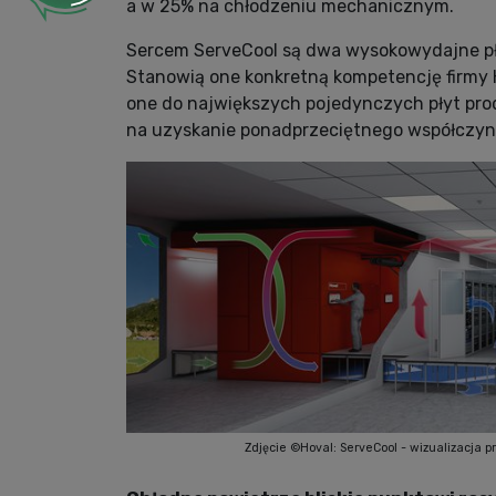
a w 25% na chłodzeniu mechanicznym.
Sercem ServeCool są dwa wysokowydajne pł
Stanowią one konkretną kompetencję firmy H
one do największych pojedynczych płyt pro
na uzyskanie ponadprzeciętnego współczynn
Zdjęcie ©Hoval: ServeCool - wizualizacja 