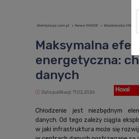
Wentylacja.com.pl
News HVACR
Wiadomości HVACR
Maksymalna efe
energetyczna: ch
danych
Data publikacji: 11.02.2026
Chłodzenie jest niezbędnym ele
danych. Od tego zależy ciągła ekspl
w jaki infrastruktura może się rozw
w centrach danych postrzegane są ja