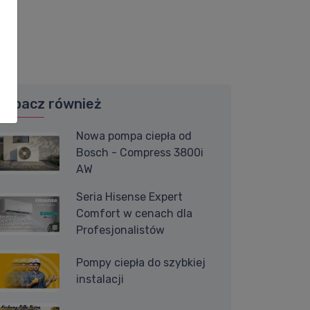
Zobacz również
Nowa pompa ciepła od
Bosch - Compress 3800i
AW
Seria Hisense Expert
Comfort w cenach dla
Profesjonalistów
Pompy ciepła do szybkiej
instalacji