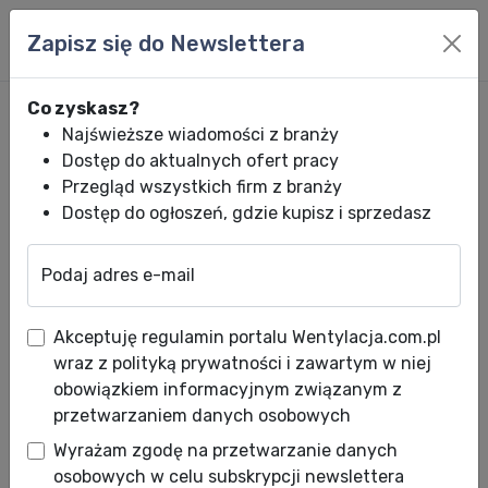
Zapisz się do Newslettera
Co zyskasz?
Najświeższe wiadomości z branży
Dostęp do aktualnych ofert pracy
Przegląd wszystkich firm z branży
Dostęp do ogłoszeń, gdzie kupisz i sprzedasz
Podaj adres e-mail
Wentylacja.com.pl
News HVACR
Wiadomości HVACR
Jak zwiększyć
Akceptuję regulamin portalu Wentylacja.com.pl
Jak zwiększyć szczelność
wraz z polityką prywatności i zawartym w niej
systemu wentylacyjnego?
obowiązkiem informacyjnym związanym z
przetwarzaniem danych osobowych
Praktyczne wskazówki od
Wyrażam zgodę na przetwarzanie danych
Lindab.
osobowych w celu subskrypcji newslettera