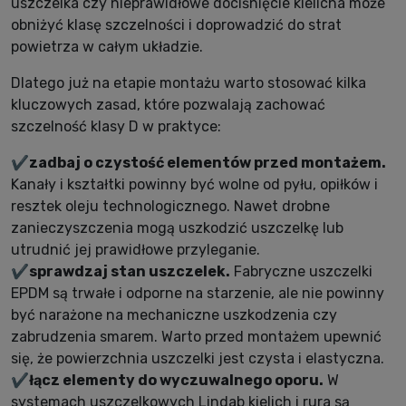
uszczelka czy nieprawidłowe dociśnięcie kielicha może
obniżyć klasę szczelności i doprowadzić do strat
powietrza w całym układzie.
Dlatego już na etapie montażu warto stosować kilka
kluczowych zasad, które pozwalają zachować
szczelność klasy D w praktyce:
✔️
zadbaj o czystość elementów przed montażem.
Kanały i kształtki powinny być wolne od pyłu, opiłków i
resztek oleju technologicznego. Nawet drobne
zanieczyszczenia mogą uszkodzić uszczelkę lub
utrudnić jej prawidłowe przyleganie.
✔️
sprawdzaj stan uszczelek.
Fabryczne uszczelki
EPDM są trwałe i odporne na starzenie, ale nie powinny
być narażone na mechaniczne uszkodzenia czy
zabrudzenia smarem. Warto przed montażem upewnić
się, że powierzchnia uszczelki jest czysta i elastyczna.
✔️
łącz elementy do wyczuwalnego oporu.
W
systemach uszczelkowych Lindab kielich i rura są