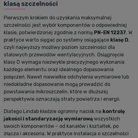
klasą szczelności
Pierwszym krokiem do uzyskania maksymalnej
szczelności jest wybór komponentów o odpowiedniej
klasie, potwierdzonej zgodnie z normą
PN-EN 12237
. W
praktyce warto sięgać po systemy osiągające
klasę D
,
czyli najwyższy możliwy poziom szczelności dla
stalowych przewodów wentylacyjnych. Osiągnięcie
klasy D wymaga niezwykle precyzyjnego wykonania
każdego elementu oraz idealnego dopasowania
połączeń. Nawet niewielkie odchylenia wymiarowe lub
niedokładne dopasowanie mogą prowadzić do
powstawania mikroszczelin, które w dłuższej
perspektywie oznaczają straty powietrza i energii.
Dlatego Lindab kładzie ogromny nacisk na
kontrolę
jakości i standaryzację wymiarową
wszystkich
swoich komponentów – od kanałów i kształtek, po
złącza i akcesoria. W praktyce instalacja o szczelności