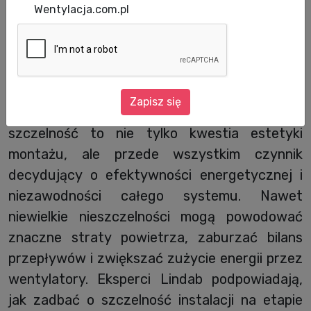
Wentylacja.com.pl
Data publikacji: 18.12.2025
Zapisz się
W nowoczesnych instalacjach wentylacyjnych
szczelność to nie tylko kwestia estetyki
montażu, ale przede wszystkim czynnik
decydujący o efektywności energetycznej i
niezawodności całego systemu. Nawet
niewielkie nieszczelności mogą powodować
znaczne straty powietrza, zaburzać bilans
przepływów i zwiększać zużycie energii przez
wentylatory. Eksperci Lindab podpowiadają,
jak zadbać o szczelność instalacji na etapie