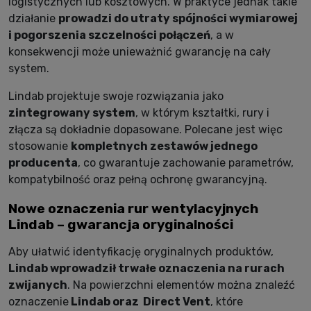
logistycznych lub kosztowych. W praktyce jednak takie
działanie
prowadzi do utraty spójności wymiarowej
i pogorszenia szczelności połączeń
, a w
konsekwencji może unieważnić gwarancję na cały
system.
Lindab projektuje swoje rozwiązania jako
zintegrowany system
, w którym kształtki, rury i
złącza są dokładnie dopasowane. Polecane jest więc
stosowanie
kompletnych zestawów jednego
producenta
, co gwarantuje zachowanie parametrów,
kompatybilność oraz pełną ochronę gwarancyjną.
Nowe oznaczenia rur wentylacyjnych
Lindab – gwarancja oryginalności
Aby ułatwić identyfikację oryginalnych produktów,
Lindab wprowadził trwałe oznaczenia na rurach
zwijanych
. Na powierzchni elementów można znaleźć
oznaczenie
Lindab oraz
Direct Vent
, które