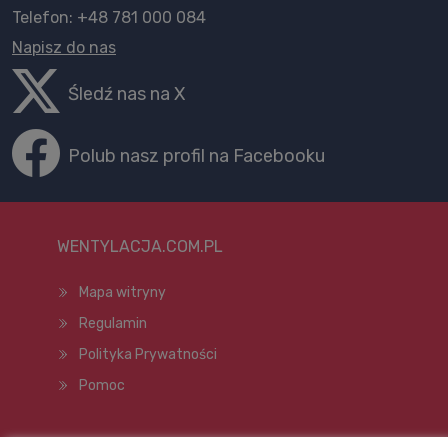
Telefon: +48 781 000 084
Napisz do nas
Śledź nas na X
Polub nasz profil na Facebooku
WENTYLACJA.COM.PL
Mapa witryny
Regulamin
Polityka Prywatności
Pomoc