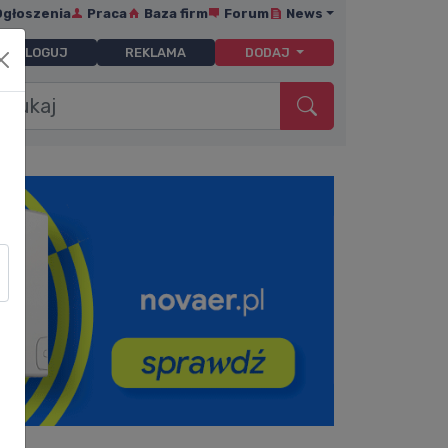
Ogłoszenia
Praca
Baza firm
Forum
News
ZALOGUJ
REKLAMA
DODAJ