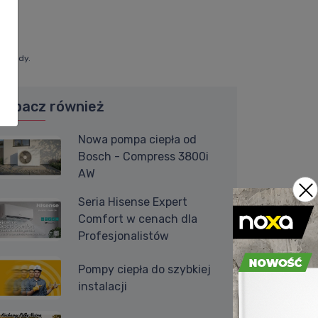
a wody.
Zobacz również
Nowa pompa ciepła od
Bosch - Compress 3800i
AW
Seria Hisense Expert
Comfort w cenach dla
Profesjonalistów
Pompy ciepła do szybkiej
instalacji