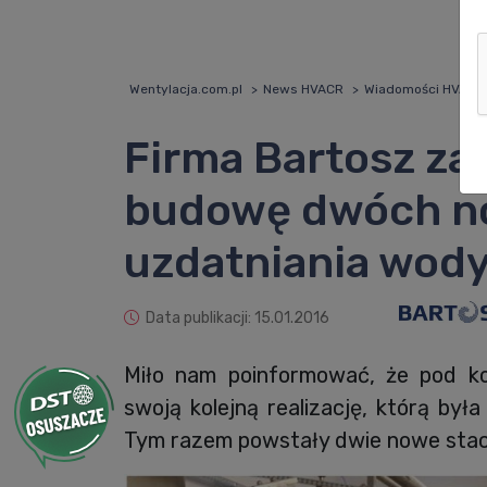
Wentylacja.com.pl
News HVACR
Wiadomości HVACR
Firma Bartosz za
budowę dwóch no
uzdatniania wody
Data publikacji: 15.01.2016
Miło nam poinformować, że pod ko
swoją kolejną realizację, którą był
Tym razem powstały dwie nowe stac