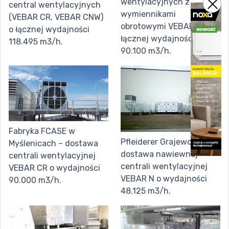
wentylacyjnych z
central wentylacyjnych
wymiennikami
(VEBAR CR, VEBAR CNW)
obrotowymi VEBAR CR o
o łącznej wydajności
łącznej wydajności
118.495 m3/h.
90.100 m3/h.
Fabryka FCASE w
Pfleiderer Grajewo S.A. –
Myślenicach – dostawa
dostawa nawiewnej
centrali wentylacyjnej
centrali wentylacyjnej
VEBAR CR o wydajności
VEBAR N o wydajności
90.000 m3/h.
48.125 m3/h.