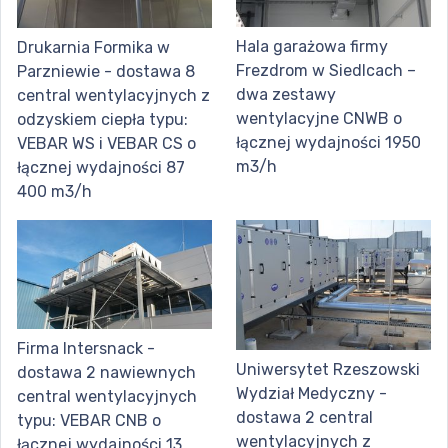
Hala garażowa firmy
Drukarnia Formika w
Frezdrom w Siedlcach –
Parzniewie - dostawa 8
dwa zestawy
central wentylacyjnych z
wentylacyjne CNWB o
odzyskiem ciepła typu:
łącznej wydajności 1950
VEBAR WS i VEBAR CS o
m3/h
łącznej wydajności 87
400 m3/h
Firma Intersnack -
Uniwersytet Rzeszowski
dostawa 2 nawiewnych
Wydział Medyczny -
central wentylacyjnych
dostawa 2 central
typu: VEBAR CNB o
wentylacyjnych z
łącznej wydajności 13