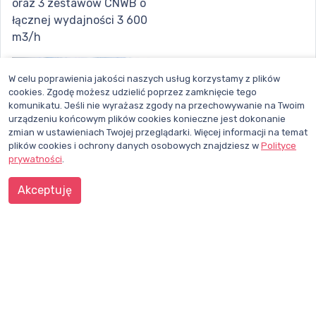
oraz 3 zestawów CNWB o
łącznej wydajności 3 600
m3/h
W celu poprawienia jakości naszych usług korzystamy z plików
cookies. Zgodę możesz udzielić poprzez zamknięcie tego
komunikatu. Jeśli nie wyrażasz zgody na przechowywanie na Twoim
urządzeniu końcowym plików cookies konieczne jest dokonanie
zmian w ustawieniach Twojej przeglądarki. Więcej informacji na temat
plików cookies i ochrony danych osobowych znajdziesz w
Polityce
prywatności
.
Klub Sosnowy w
Akceptuję
Businessman Institute w
Warszawie – dostawa 4
central wentylacyjnych z
odzyskiem ciepła VEBAR
WS o łącznej wydajności
10 050 m3/h