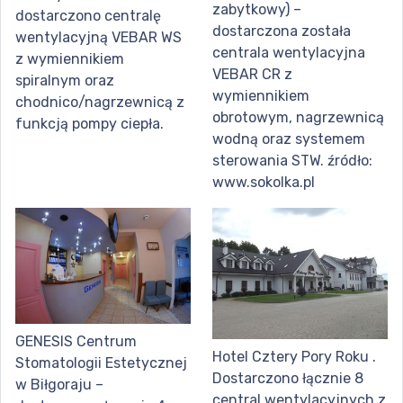
zabytkowy) –
dostarczono centralę
dostarczona została
wentylacyjną VEBAR WS
centrala wentylacyjna
z wymiennikiem
VEBAR CR z
spiralnym oraz
wymiennikiem
chodnico/nagrzewnicą z
obrotowym, nagrzewnicą
funkcją pompy ciepła.
wodną oraz systemem
sterowania STW. źródło:
www.sokolka.pl
GENESIS Centrum
Hotel Cztery Pory Roku .
Stomatologii Estetycznej
Dostarczono łącznie 8
w Biłgoraju –
central wentylacyjnych z