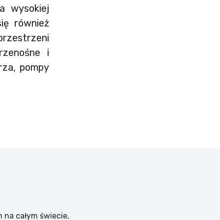
ja wysokiej
się również
rzestrzeni
rzenośne i
rza, pompy
 na całym świecie,