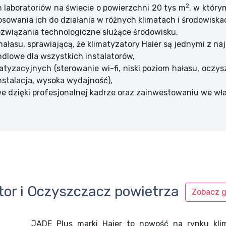
2
 laboratoriów na świecie o powierzchni 20 tys m
, w który
osowania ich do działania w różnych klimatach i środowiska
ozwiązania technologiczne służące środowisku,
ałasu, sprawiającą, że klimatyzatory Haier są jednymi z na
dlowe dla wszystkich instalatorów,
atyzacyjnych (sterowanie wi-fi, niski poziom hałasu, ocz
 instalacja, wysoka wydajność),
we dzięki profesjonalnej kadrze oraz zainwestowaniu we w
tor i Oczyszczacz powietrza
Zobacz g
JADE Plus marki Haier to nowość na rynku klima