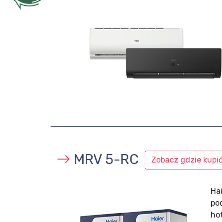
MRV 5-RC
Zobacz gdzie kupi
Ha
po
ho