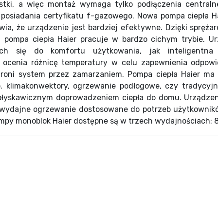
stki, a więc montaż wymaga tylko podłączenia central
osiadania certyfikatu f-gazowego. Nowa pompa ciepła Hai
awia, że urządzenie jest bardziej efektywne. Dzięki spręż
 pompa ciepła Haier pracuje w bardzo cichym trybie. Ur
ych się do komfortu użytkowania, jak inteligentna
 ocenia różnicę temperatury w celu zapewnienia odpow
hroni system przez zamarzaniem. Pompa ciepła Haier ma
. klimakonwektory, ogrzewanie podłogowe, czy tradycyjne
 błyskawicznym doprowadzeniem ciepła do domu. Urządzen
 wydajne ogrzewanie dostosowane do potrzeb użytkownikó
py monoblok Haier dostępne są w trzech wydajnościach: 8 k