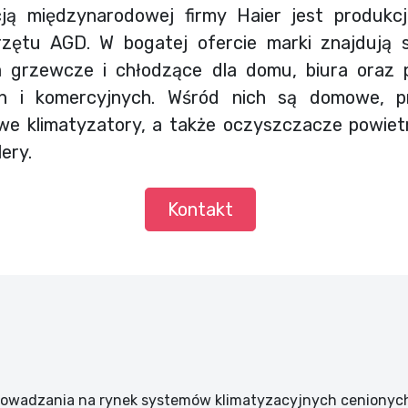
cją międzynarodowej firmy Haier jest produkc
rzętu AGD. W bogatej ofercie marki znajdują 
a grzewcze i chłodzące dla domu, biura oraz p
ch i komercyjnych. Wśród nich są domowe, p
we klimatyzatory, a także oczyszczacze powiet
lery.
Kontakt
rowadzania na rynek systemów klimatyzacyjnych cenionych