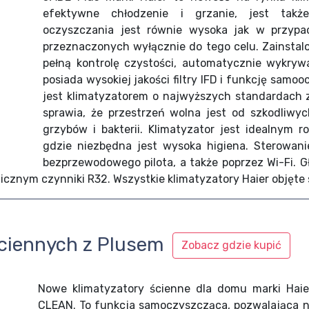
efektywne chłodzenie i grzanie, jest takż
oczyszczania jest równie wysoka jak w przypad
przeznaczonych wyłącznie do tego celu. Zainstal
pełną kontrolę czystości, automatycznie wykryw
posiada wysokiej jakości filtry IFD i funkcję samo
jest klimatyzatorem o najwyższych standardach z
sprawia, że przestrzeń wolna jest od szkodliwyc
grzybów i bakterii. Klimatyzator jest idealnym 
gdzie niezbędna jest wysoka higiena. Sterowan
bezprzewodowego pilota, a także poprzez Wi-Fi. G
gicznym czynniki R32. Wszystkie klimatyzatory Haier objęte
ściennych z Plusem
Zobacz gdzie kupić
Nowe klimatyzatory ścienne dla domu marki Haie
CLEAN. To funkcja samoczyszcząca, pozwalająca n