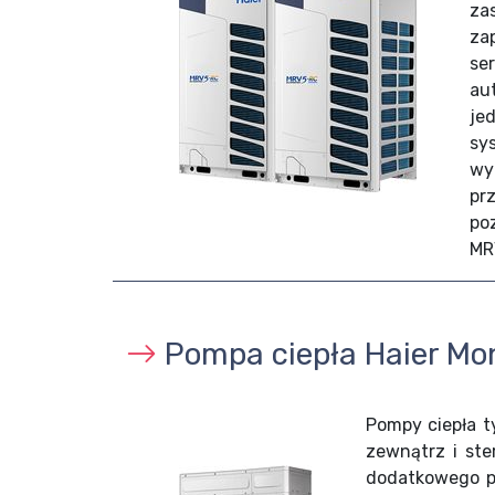
za
za
se
au
je
sy
wy
pr
po
MR
Pompa ciepła Haier Mo
Pompy ciepła t
zewnątrz i st
dodatkowego po