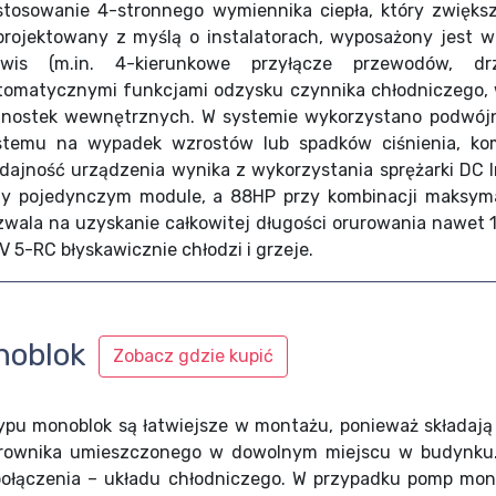
stosowanie 4-stronnego wymiennika ciepła, który zwięks
projektowany z myślą o instalatorach, wyposażony jest 
rwis (m.in. 4-kierunkowe przyłącze przewodów, drz
tomatycznymi funkcjami odzysku czynnika chłodniczego, 
dnostek wewnętrznych. W systemie wykorzystano podwójne
stemu na wypadek wzrostów lub spadków ciśnienia, kom
dajność urządzenia wynika z wykorzystania sprężarki DC
zy pojedynczym module, a 88HP przy kombinacji maksyma
zwala na uzyskanie całkowitej długości orurowania nawet
V 5-RC błyskawicznie chłodzi i grzeje.
noblok
Zobacz gdzie kupić
ypu monoblok są łatwiejsze w montażu, ponieważ składają 
erownika umieszczonego w dowolnym miejscu w budynku.
łączenia – układu chłodniczego. W przypadku pomp mono