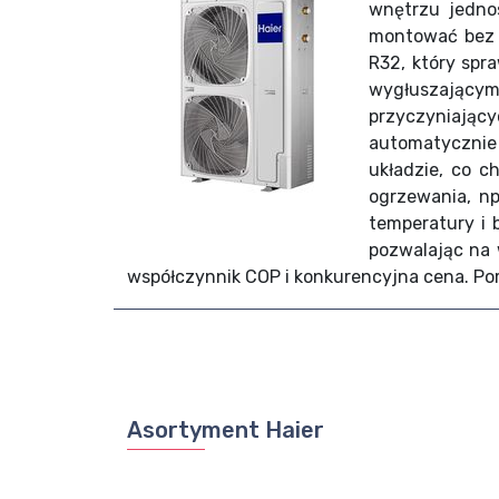
wnętrzu jedno
montować bez p
R32, który spr
wygłuszającym
przyczyniając
automatycznie
układzie, co c
ogrzewania, np
temperatury i
pozwalając na
współczynnik COP i konkurencyjna cena. Pom
Asortyment Haier