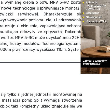
za wymianę ciepła o 30%. MRV 5-RC został
w nowe technologie usprawniające montaż i
wiczki serwisowe). Charakteryzuje się
wyrównywania poziomu oleju i adresowania
 czujniki ciśnienia, zapewniające ochronę
unikując odczyty ze sprężarką. Dokonała
 Inverter. MRV 5-RC może uzyskać moc 22HP
lnej liczby modułów. Technologia systemu
 1000m przy różnicy wysokości 110m. System
się tylko z jednej jednostki montowanej na
 Instalacja pomp Split wymaga stworzenia
blok taki kompletny układ znajduje się we