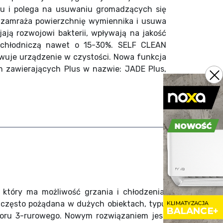
ku i polega na usuwaniu gromadzących się
 zamraża powierzchnię wymiennika i usuwa
ją rozwojowi bakterii, wpływają na jakość
ć chłodniczą nawet o 15-30%. SELF CLEAN
uje urządzenie w czystości. Nowa funkcja
h zawierających Plus w nazwie: JADE Plus,
który ma możliwość grzania i chłodzenia,
 często pożądana w dużych obiektach, typu
aworu 3-rurowego. Nowym rozwiązaniem jest