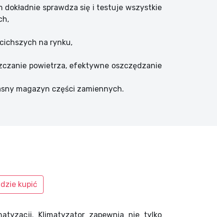
m dokładnie sprawdza się i testuje wszystkie
ch,
jcichszych na rynku,
yszczanie powietrza, efektywne oszczędzanie
łasny magazyn części zamiennych.
dzie kupić
tyzacji. Klimatyzator zapewnia nie tylko