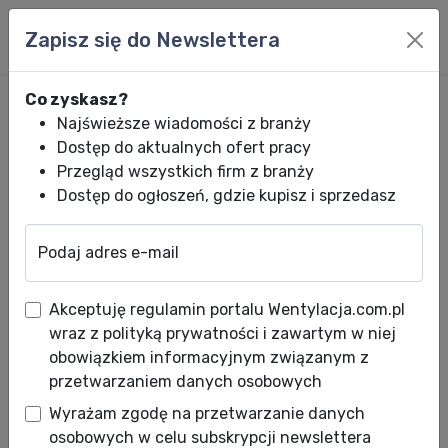
Zapisz się do Newslettera
Co zyskasz?
Najświeższe wiadomości z branży
Dostęp do aktualnych ofert pracy
Przegląd wszystkich firm z branży
Dostęp do ogłoszeń, gdzie kupisz i sprzedasz
Podaj adres e-mail
Wentylacja.com.pl
News HVACR
Wiadomości HVACR
Rusza China Tou
Akceptuję regulamin portalu Wentylacja.com.pl
Rusza China Tour Haier 2027!
wraz z polityką prywatności i zawartym w niej
Dołącz do wielkiej akcji i leć z
obowiązkiem informacyjnym związanym z
przetwarzaniem danych osobowych
nami do Chin
Wyrażam zgodę na przetwarzanie danych
Data publikacji: 27.05.2026
osobowych w celu subskrypcji newslettera