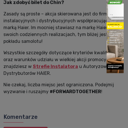
Jak zdobyć bilet do Chin?
Zasady są proste – akcja skierowana jest do firm
instalacyjnych i dystrybucyjnych współpracujących z
marką Haier. Im mocniej stawiasz na markę Haier w
swoich codziennych realizacjach, tym bliżej jesteś
pokładu samolotu!
Wszystkie szczegóły dotyczące kryteriów kwalifikacji
oraz warunków udziału w wielkiej akcji promocyjnej
znajdziesz w
Strefie Instalatora
u Autoryzowanych
Dystrybutorów HAIER.
Nie czekaj, liczba miejsc jest ograniczona. Podejmij
wyzwanie i ruszajmy
#FORWARDTOGETHER
!
Komentarze