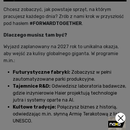
Chcesz zobaczyć, jak powstaje sprzęt, na którym
pracujesz każdego dnia? Zrób z nami krok w przyszłość
pod hasłem
#FORWARDTOGETHER
.
Dlaczego musisz tam być?
Wyjazd zaplanowany na 2027 rok to unikalna okazja,
aby wejść za kulisy globalnego giganta. W programie
m.in.:
Futurystyczne fabryki:
Zobaczysz w pełni
zautomatyzowane parki produkcyjne.
Tajemnice R&D:
Odwiedzisz laboratoria badawcze,
gdzie inżynierowie Haier projektują technologie
jutra i systemy oparte na AI.
Kultowe tradycje:
Połączysz biznes z historią,
odwiedzając m.in. słynną Armię Terakotową z listy
UNESCO.