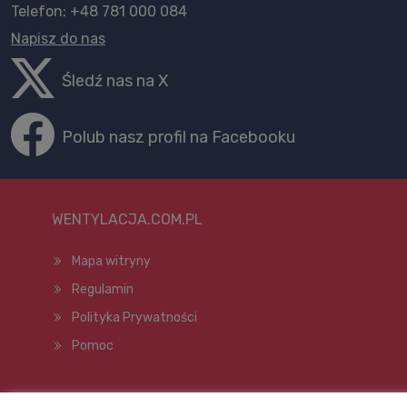
Telefon: +48 781 000 084
Napisz do nas
Śledź nas na X
Polub nasz profil na Facebooku
WENTYLACJA.COM.PL
Mapa witryny
Regulamin
Polityka Prywatności
Pomoc