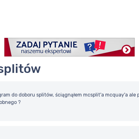
splitów
ram do doboru splitów, ściągnąłem mcsplit'a mcquay'a ale p
dobnego ?