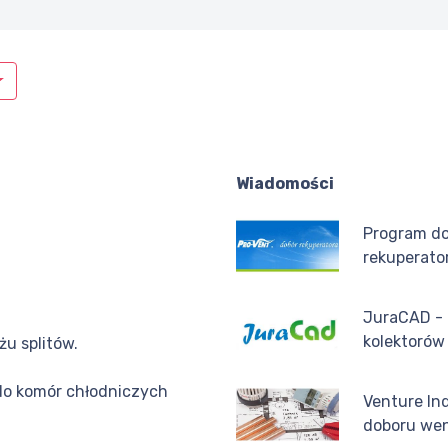
Wiadomości
Program d
rekuperato
JuraCAD - 
kolektorów
u splitów.
do komór chłodniczych
Venture In
doboru wen