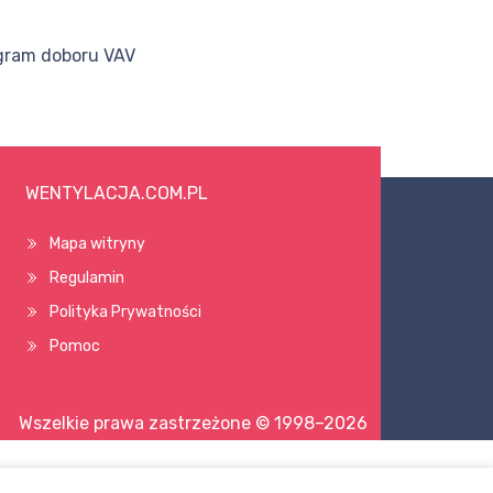
ogram doboru VAV
WENTYLACJA.COM.PL
Mapa witryny
Regulamin
Polityka Prywatności
Pomoc
Wszelkie prawa zastrzeżone © 1998–2026