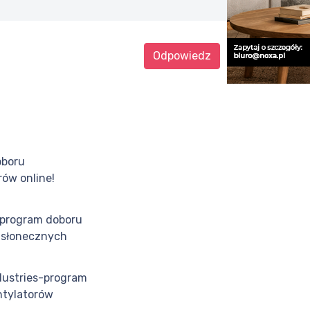
Odpowiedz
oboru
rów online!
program doboru
 słonecznych
dustries-program
tylatorów