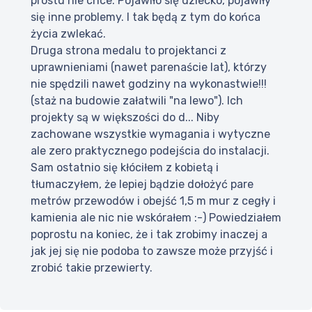
prostu nie chce. Pojawiło się dziecko, pojawiły
się inne problemy. I tak będą z tym do końca
życia zwlekać.
Druga strona medalu to projektanci z
uprawnieniami (nawet parenaście lat), którzy
nie spędzili nawet godziny na wykonastwie!!!
(staż na budowie załatwili "na lewo"). Ich
projekty są w większości do d... Niby
zachowane wszystkie wymagania i wytyczne
ale zero praktycznego podejścia do instalacji.
Sam ostatnio się kłóciłem z kobietą i
tłumaczyłem, że lepiej bądzie dołożyć pare
metrów przewodów i obejść 1,5 m mur z cegły i
kamienia ale nic nie wskórałem :-) Powiedziałem
poprostu na koniec, że i tak zrobimy inaczej a
jak jej się nie podoba to zawsze może przyjść i
zrobić takie przewierty.