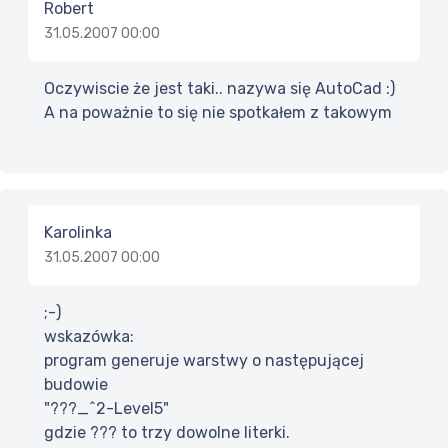
Robert
31.05.2007 00:00
Oczywiscie że jest taki.. nazywa się AutoCad :)
A na poważnie to się nie spotkałem z takowym
Karolinka
31.05.2007 00:00
;-)
wskazówka:
program generuje warstwy o następującej
budowie
"???_^2-Level5"
gdzie ??? to trzy dowolne literki.