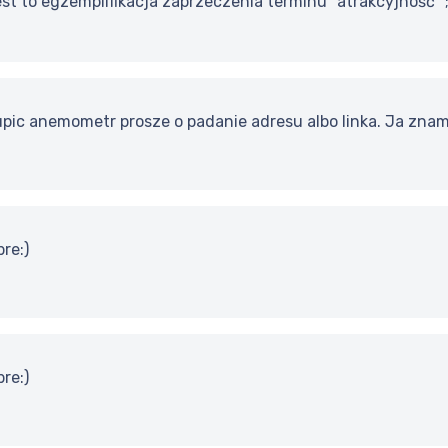
jest to egzemplifikacja zaprzeczenia terminu "atrakcyjność" ;
pic anemometr prosze o padanie adresu albo linka. Ja znam
re:)
re:)