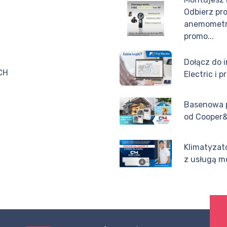
Odbierz pr
anemometr 
promo...
Dołącz do i
CH
Electric i 
Basenowa 
od Cooper
Klimatyzat
z usługą m