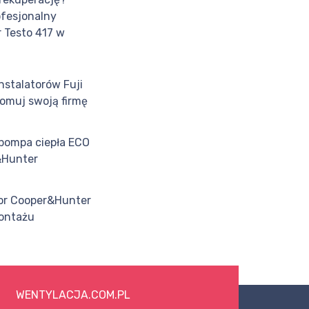
ofesjonalny
Testo 417 w
nstalatorów Fuji
promuj swoją firmę
pompa ciepła ECO
&Hunter
or Cooper&Hunter
ontażu
WENTYLACJA.COM.PL