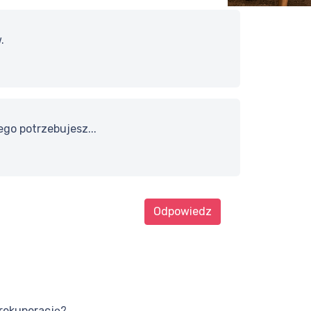
.
ego potrzebujesz...
Odpowiedz
rekuperację?