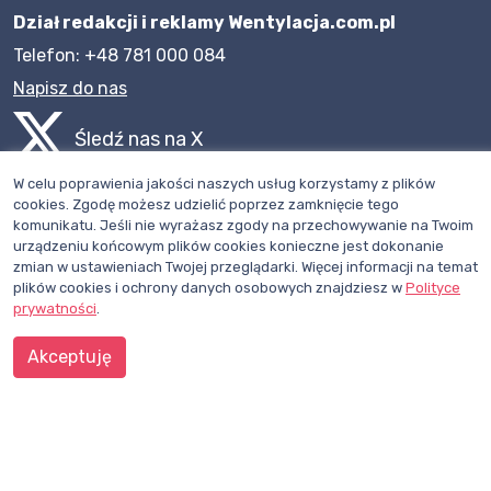
Dział redakcji i reklamy Wentylacja.com.pl
Telefon: +48 781 000 084
Napisz do nas
Śledź nas na X
W celu poprawienia jakości naszych usług korzystamy z plików
Polub nasz profil na Facebooku
cookies. Zgodę możesz udzielić poprzez zamknięcie tego
komunikatu. Jeśli nie wyrażasz zgody na przechowywanie na Twoim
urządzeniu końcowym plików cookies konieczne jest dokonanie
zmian w ustawieniach Twojej przeglądarki. Więcej informacji na temat
plików cookies i ochrony danych osobowych znajdziesz w
Polityce
WENTYLACJA.COM.PL
prywatności
.
Akceptuję
Mapa witryny
Regulamin
Polityka Prywatności
Pomoc