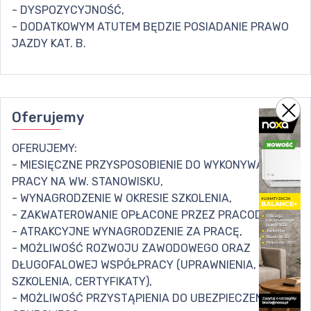
- DYSPOZYCYJNOŚĆ,
- DODATKOWYM ATUTEM BĘDZIE POSIADANIE PRAWO
JAZDY KAT. B.
Oferujemy
OFERUJEMY:
- MIESIĘCZNE PRZYSPOSOBIENIE DO WYKONYWANIA
PRACY NA WW. STANOWISKU,
- WYNAGRODZENIE W OKRESIE SZKOLENIA,
- ZAKWATEROWANIE OPŁACONE PRZEZ PRACODAWCĘ,
- ATRAKCYJNE WYNAGRODZENIE ZA PRACĘ,
- MOŻLIWOŚĆ ROZWOJU ZAWODOWEGO ORAZ
DŁUGOFALOWEJ WSPÓŁPRACY (UPRAWNIENIA,
SZKOLENIA, CERTYFIKATY),
- MOŻLIWOŚĆ PRZYSTĄPIENIA DO UBEZPIECZENIA