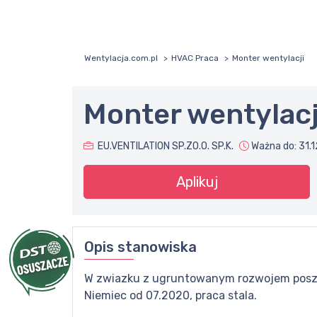
Wentylacja.com.pl
HVAC Praca
Monter wentylacji
Monter wentylacj
EU.VENTILATION SP.ZO.O. SP.K.
Ważna do:
31.
Aplikuj
Opis stanowiska
W zwiazku z ugruntowanym rozwojem poszuki
Niemiec od 07.2020, praca stala.