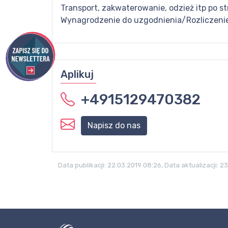
Transport, zakwaterowanie, odzież itp po s
Wynagrodzenie do uzgodnienia/Rozliczeni
Aplikuj
+4915129470382
Napisz do nas
Data publikacji:
22.03.2019 08:26
, Data aktualizacji:
23