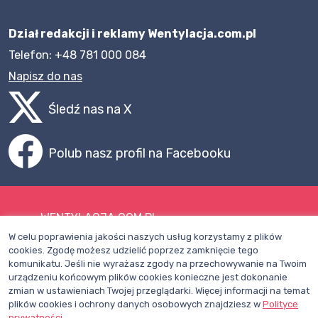
Dział redakcji i reklamy Wentylacja.com.pl
Telefon: +48 781 000 084
Napisz do nas
Śledź nas na X
Polub nasz profil na Facebooku
WENTYLACJA.COM.PL
W celu poprawienia jakości naszych usług korzystamy z plików
Mapa witryny
cookies. Zgodę możesz udzielić poprzez zamknięcie tego
komunikatu. Jeśli nie wyrażasz zgody na przechowywanie na Twoim
Regulamin
urządzeniu końcowym plików cookies konieczne jest dokonanie
zmian w ustawieniach Twojej przeglądarki. Więcej informacji na temat
Polityka Prywatności
plików cookies i ochrony danych osobowych znajdziesz w
Polityce
Pomoc
prywatności
.