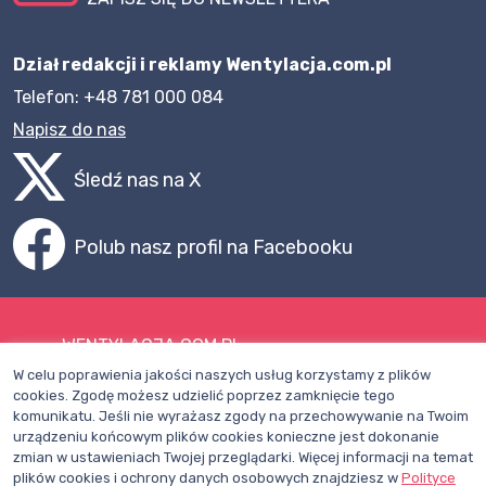
Dział redakcji i reklamy Wentylacja.com.pl
Telefon: +48 781 000 084
Napisz do nas
Śledź nas na X
Polub nasz profil na Facebooku
WENTYLACJA.COM.PL
W celu poprawienia jakości naszych usług korzystamy z plików
Mapa witryny
cookies. Zgodę możesz udzielić poprzez zamknięcie tego
komunikatu. Jeśli nie wyrażasz zgody na przechowywanie na Twoim
Regulamin
urządzeniu końcowym plików cookies konieczne jest dokonanie
zmian w ustawieniach Twojej przeglądarki. Więcej informacji na temat
Polityka Prywatności
plików cookies i ochrony danych osobowych znajdziesz w
Polityce