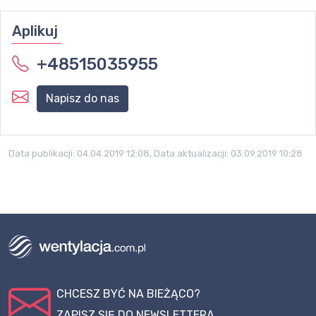
Aplikuj
+48515035955
Napisz do nas
Data publikacji:
04.04.2019 12:08
, Data aktualizacji:
03.09.2019 10:28
CHCESZ BYĆ NA BIEŻĄCO?
ZAPISZ SIĘ DO NEWSLETTERA