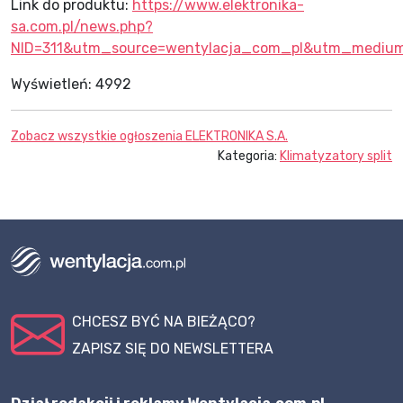
Link do produktu:
https://www.elektronika-
sa.com.pl/news.php?
NID=311&utm_source=wentylacja_com_pl&utm_mediu
Wyświetleń:
4992
Zobacz wszystkie ogłoszenia
ELEKTRONIKA S.A.
Kategoria:
Klimatyzatory split
CHCESZ BYĆ NA BIEŻĄCO?
ZAPISZ SIĘ DO NEWSLETTERA