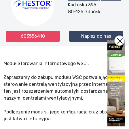
Kartuska 395
80-125
Gdańsk
603556410
Napisz do nas
Moduł Sterowania Internetowego WSC .
Zapraszamy do zakupu modułu WSC pozwalającego na
sterowanie centralą wentylacyjną przez internet. Moduł
ten jest rozszerzeniem automatyki dostarczanej wraz z
naszymi centralami wentylacyjnymi.
Podłączenie modułu, jego konfiguracja oraz obsługa
jest łatwa i intuicyjna.