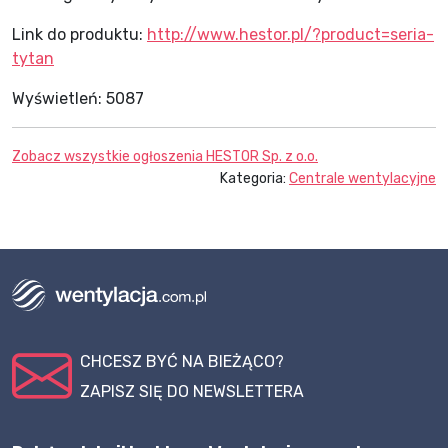
Link do produktu:
http://www.hestor.pl/?product=seria-
tytan
Wyświetleń:
5087
Zobacz wszystkie ogłoszenia
HESTOR Sp. z o.o.
Kategoria:
Centrale wentylacyjne
CHCESZ BYĆ NA BIEŻĄCO?
ZAPISZ SIĘ DO NEWSLETTERA