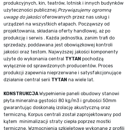
produkcyjnych, kin, teatrów, lotnisk i innych budynków
użyteczności publicznej.
Przywiązujemy ogromną
uwagę do jakości
oferowanych przez nas usług i
urządzeń na wszystkich etapach. Począwszy od
projektowania, składania oferty handlowej, aż po
produkcję i serwis . Każda jednostka, zanim trafi do
sprzedaży, poddawana jest obowiązkowej kontroli
jakości oraz testom. Najwyższej jakości komponenty
użyte do wykonania central
TYTAN
pochodzą
wyłącznie od sprawdzonych producentów. Proces
produkcji zapewnia nieprzerwane i satysfakcjonujące
działanie central serii
TYTAN
na wiele lat.
KONSTRUKCJA
Wypełnienie paneli obudowy stanowi
płyta mineralna gęstości 80 kg/m3 i grubości 50mm
gwarantując doskonałą izolację akustyczną oraz
termiczną. Korpus centrali został zaprojektowany pod
kątem minimalizacji straty ciepła poprzez mostki
termiczne. Wzmocnienia szkieletowe wykonane z profili