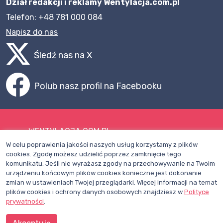
Dział redakcji i reklamy Wentylacja.com.pl
Telefon: +48 781 000 084
Napisz do nas
Śledź nas na X
Polub nasz profil na Facebooku
WENTYLACJA.COM.PL
W celu poprawienia jakości naszych usług korzystamy z plików
Mapa witryny
cookies. Zgodę możesz udzielić poprzez zamknięcie tego
komunikatu. Jeśli nie wyrażasz zgody na przechowywanie na Twoim
Regulamin
urządzeniu końcowym plików cookies konieczne jest dokonanie
zmian w ustawieniach Twojej przeglądarki. Więcej informacji na temat
Polityka Prywatności
plików cookies i ochrony danych osobowych znajdziesz w
Polityce
Pomoc
prywatności
.