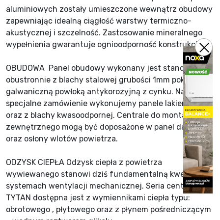
aluminiowych zostały umieszczone wewnątrz obudowy
zapewniając idealną ciągłość warstwy termiczno-
akustycznej i szczelność. Zastosowanie mineralnego
wypełnienia gwarantuje ognioodporność konstrukcji.
OBUDOWA Panel obudowy wykonany jest standardowo
obustronnie z blachy stalowej grubości 1mm pokrytej
galwaniczną powłoką antykorozyjną z cynku. Na
specjalne zamówienie wykonujemy panele lakierowane
oraz z blachy kwasoodpornej. Centrale do montażu
zewnętrznego mogą być doposażone w panel dachowy
oraz osłony wlotów powietrza.
ODZYSK CIEPŁA Odzysk ciepła z powietrza
wywiewanego stanowi dziś fundamentalną kwestię w
systemach wentylacji mechanicznej. Seria central
TYTAN dostępna jest z wymiennikami ciepła typu:
obrotowego , płytowego oraz z płynem pośredniczącym