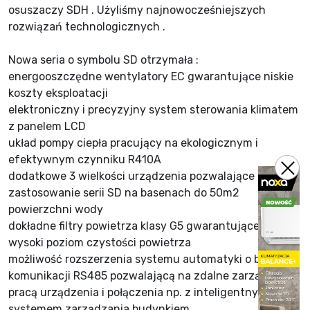
osuszaczy SDH . Użyliśmy najnowocześniejszych
rozwiązań technologicznych .
Nowa seria o symbolu SD otrzymała :
energooszczędne wentylatory EC gwarantujące niskie
koszty eksploatacji
elektroniczny i precyzyjny system sterowania klimatem
z panelem LCD
układ pompy ciepła pracujący na ekologicznym i
efektywnym czynniku R410A
dodatkowe 3 wielkości urządzenia pozwalające na
zastosowanie serii SD na basenach do 50m2
powierzchni wody
dokładne filtry powietrza klasy G5 gwarantujące bardzo
wysoki poziom czystości powietrza
możliwość rozszerzenia systemu automatyki o bramkę
komunikacji RS485 pozwalającą na zdalne zarządzanie
pracą urządzenia i połączenia np. z inteligentnym
systemem zarządzania budynkiem