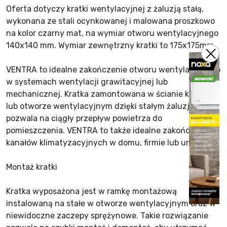
Oferta dotyczy kratki wentylacyjnej z żaluzją stałą,
wykonana ze stali ocynkowanej i malowana proszkowo
na kolor czarny mat, na wymiar otworu wentylacyjnego
140x140 mm. Wymiar zewnętrzny kratki to 175x175mm.
VENTRA to idealne zakończenie otworu wentylacyjnego
w systemach wentylacji grawitacyjnej lub
mechanicznej. Kratka zamontowana w ścianie kominka
lub otworze wentylacyjnym dzięki stałym żaluzją,
pozwala na ciągły przepływ powietrza do
pomieszczenia. VENTRA to także idealne zakończenie
kanałów klimatyzacyjnych w domu, firmie lub urzędzie.
Montaż kratki
Kratka wyposażona jest w ramkę montażową
instalowaną na stałe w otworze wentylacyjnym oraz w
niewidoczne zaczepy sprężynowe. Takie rozwiązanie