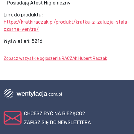
- Posiadają Atest Higieniczny
Link do produktu:
https://kratkiraczak.pl/produkt/kratka-z-zaluzja-stala-
czarna-ventra/
Wyświetleń:
5216
Zobacz wszystkie ogłoszenia
RACZAK Hubert Raczak
CHCESZ BYĆ NA BIEŻĄCO?
ZAPISZ SIĘ DO NEWSLETTERA