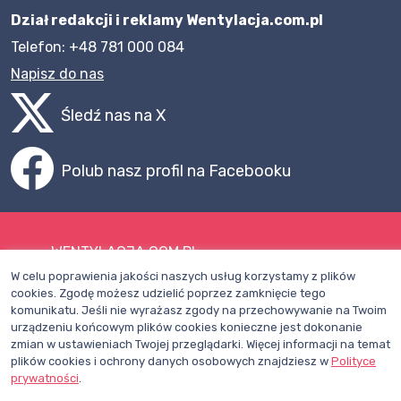
Dział redakcji i reklamy Wentylacja.com.pl
Telefon: +48 781 000 084
Napisz do nas
Śledź nas na X
Polub nasz profil na Facebooku
WENTYLACJA.COM.PL
W celu poprawienia jakości naszych usług korzystamy z plików
Mapa witryny
cookies. Zgodę możesz udzielić poprzez zamknięcie tego
komunikatu. Jeśli nie wyrażasz zgody na przechowywanie na Twoim
Regulamin
urządzeniu końcowym plików cookies konieczne jest dokonanie
zmian w ustawieniach Twojej przeglądarki. Więcej informacji na temat
Polityka Prywatności
plików cookies i ochrony danych osobowych znajdziesz w
Polityce
Pomoc
prywatności
.