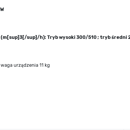
kW
m[sup]3[/sup]/h): Tryb wysoki 300/510 ; tryb średni 2
waga urządzenia 11 kg