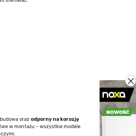
wo sterować:
 obudowa oraz
odporny na korozję
atwe w montażu – wszystkie modele
iczymi.