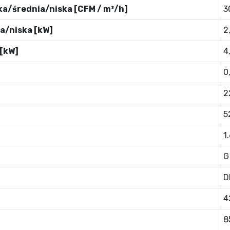
ka/średnia/niska [CFM / m³/h]
3
a/niska [kW]
2
[kW]
4
0
2
5
1
G
D
4
8