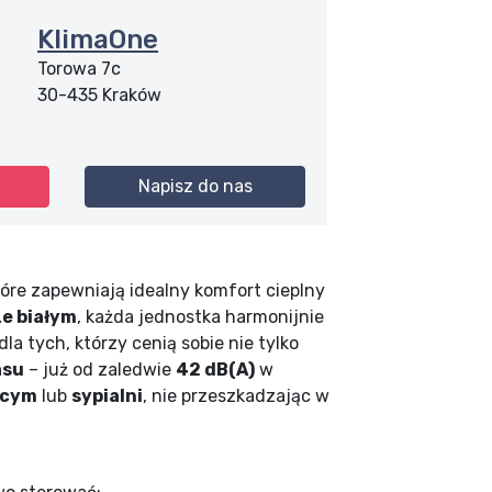
KlimaOne
Torowa 7c
30-435
Kraków
Napisz do nas
óre zapewniają idealny komfort cieplny
e białym
, każda jednostka harmonijnie
a tych, którzy cenią sobie nie tylko
asu
– już od zaledwie
42 dB(A)
w
ęcym
lub
sypialni
, nie przeszkadzając w