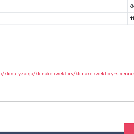
8
1
lep/klimatyzacja/klimakonwektory/klimakonwektory-scie