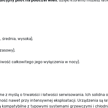
uicyjny pilot na podczerwień
, dzięki któremu możesz łat
, średnia, wysoka),
zasowy),
iwość całkowitego jego wyłączenia w nocy).
 z myślą o trwałości i łatwości serwisowania. Ich solidna
ość nawet przy intensywnej eksploatacji. Urządzenia są ł
są kompatybilne z typowymi systemami grzewczymi i chłodn