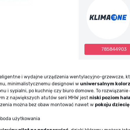
785844903
teligentne i wydajne urządzenia wentylacyjno-grzewcze, kt
iemu, minimalistycznemu designowi w
uniwersalnym kolorz
 i sypialni, po kuchnię czy biuro domowe. To rozwiązanie dl
ym z największych atutów serii MHW jest
niski poziom hał
ądzenia można bez obaw montować nawet w
pokoju dzieci
oboda użytkowania