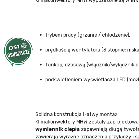
Klimakonwektory MHW wyposażone są w
int
trybem pracy (grzanie / chłodzenie),
prędkością wentylatora (3 stopnie: niska
funkcją czasową (włącznik/wyłącznik c
podświetleniem wyświetlacza LED (możl
Solidna konstrukcja i łatwy montaż
Klimakonwektory MHW zostały zaprojektowane
wymiennik ciepła
zapewniają długą żywotn
zawierają wyraźne oznaczenia przyłączy i 