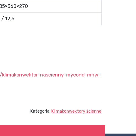
85×360×270
1 / 12,5
nne/klimakonwektor-nascienny-mycond-mhw-
Kategoria:
Klimakonwektory ścienne