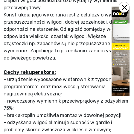
ciepła i wilgoci posiada bardzo wydajny wymiennik
przeciwprądowy.
Konstrukcja jego wykonana jest z celulozy o wysokiej
przepuszczalności wilgoci, dobrej szczelności, dobrej
odporności na starzenie. Odległość pomiędzy włóknami
odpowiada wielkości cząstek wilgoci. Większe
cząsteczki np. zapachów są nie przepuszczane przez
wymiennik. Zapobiega to przenikaniu zanieczyszczeń
do świeżego powietrza.
Cechy rekuperatora:
- urządzenie wyposażone w sterownik z tygodniowym
programatorem, oraz możliwością sterowania
nagrzewnicą elektryczną;
- nowoczesny wymiennik przeciwprądowy z odzyskiem
75%;
- brak skroplin umożliwia montaż w dowolnej pozycji;
- odzyskana wilgoć eliminuje suchość w gardle i
problemy skórne zwłaszcza w okresie zimowym;