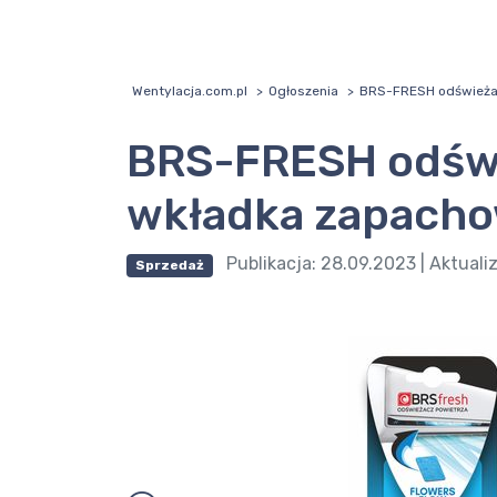
Wentylacja.com.pl
Ogłoszenia
BRS-FRESH odświeżac
BRS-FRESH odświ
wkładka zapachow
Publikacja:
28.09.2023
| Aktuali
Sprzedaż