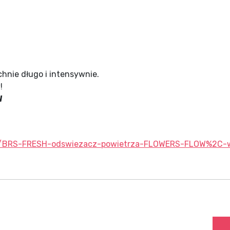
hnie długo i intensywnie.
!
W
l/p/BRS-FRESH-odswiezacz-powietrza-FLOWERS-FLOW%2C-w