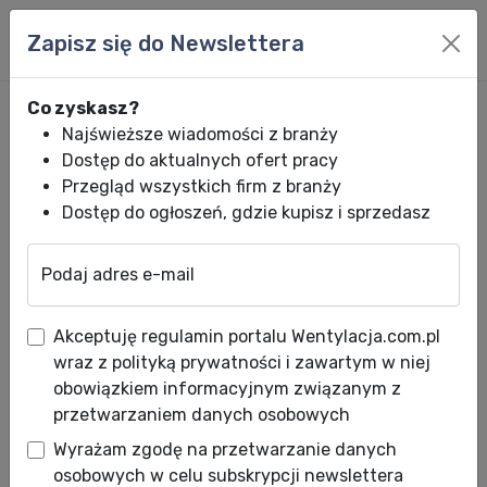
Zapisz się do Newslettera
Co zyskasz?
Najświeższe wiadomości z branży
Dostęp do aktualnych ofert pracy
Przegląd wszystkich firm z branży
Dostęp do ogłoszeń, gdzie kupisz i sprzedasz
Podaj adres e-mail
Wentylacja.com.pl
News HVACR
Wiadomości HVACR
Zawór BVTS fir
Akceptuję regulamin portalu Wentylacja.com.pl
Zawór BVTS firmy Danfoss -
wraz z polityką prywatności i zawartym w niej
termiczne zabezpieczenie
obowiązkiem informacyjnym związanym z
przetwarzaniem danych osobowych
kotła i kominka
Wyrażam zgodę na przetwarzanie danych
Data publikacji: 09.07.2012
osobowych w celu subskrypcji newslettera