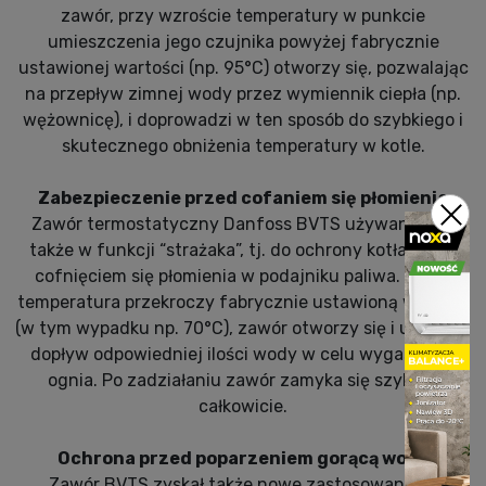
zawór, przy wzroście temperatury w punkcie
umieszczenia jego czujnika powyżej fabrycznie
ustawionej wartości (np. 95°C) otworzy się, pozwalając
na przepływ zimnej wody przez wymiennik ciepła (np.
wężownicę), i doprowadzi w ten sposób do szybkiego i
skutecznego obniżenia temperatury w kotle.
Zabezpieczenie przed cofaniem się płomienia
Zawór termostatyczny Danfoss BVTS używany jest
także w funkcji “strażaka”, tj. do ochrony kotła przed
cofnięciem się płomienia w podajniku paliwa. Jeżeli
temperatura przekroczy fabrycznie ustawioną wartość
(w tym wypadku np. 70°C), zawór otworzy się i umożliwi
dopływ odpowiedniej ilości wody w celu wygaszenia
ognia. Po zadziałaniu zawór zamyka się szybko i
całkowicie.
Ochrona przed poparzeniem gorącą wodą
Zawór BVTS zyskał także nowe zastosowanie w