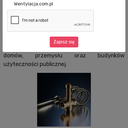
Data aktualizacji: 10.07.2012
Wentylacja.com.pl
Zawór termostatyczny Danfoss BVTS
zapewnia niezawodną, bezpieczną oraz
bezobsługową pracę, a dzięki temu przyjazne
dla środowiska kotły na biomasę stają się
Zapisz się
optymalnym rozwiązaniem grzewczym dla
domów, przemysłu oraz budynków
użyteczności publicznej.