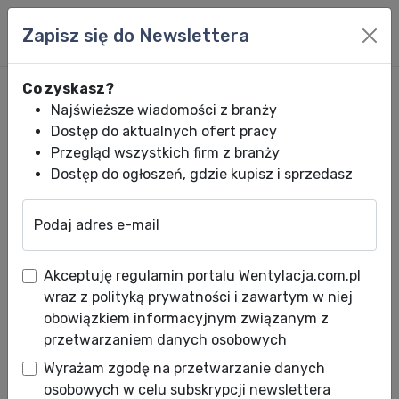
Zapisz się do Newslettera
Co zyskasz?
Najświeższe wiadomości z branży
Dostęp do aktualnych ofert pracy
Przegląd wszystkich firm z branży
Dostęp do ogłoszeń, gdzie kupisz i sprzedasz
Podaj adres e-mail
Wentylacja.com.pl
News HVACR
Wiadomości HVACR
Wentylacja poż
Akceptuję regulamin portalu Wentylacja.com.pl
Wentylacja pożarowa.
wraz z polityką prywatności i zawartym w niej
Projektowanie i instalacja
obowiązkiem informacyjnym związanym z
przetwarzaniem danych osobowych
Data publikacji: 22.03.2012
Wyrażam zgodę na przetwarzanie danych
Data aktualizacji: 23.03.2012
osobowych w celu subskrypcji newslettera