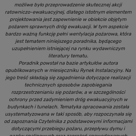
możliwe było przeprowadzenie skutecznej akcji
ratowniczo-ewakuacyjnej, dlatego istotnym elementem
projektowania jest zapewnienie w obiekcie objętym
pożarem sprawnych dróg ewakuacji. W tym aspekcie
bardzo ważną funkcję pełni wentylacja pożarowa, która
jest tematem niniejszego poradnika, będącego
uzupełnieniem istniejącej na rynku wydawniczym
literatury tematu.
Poradnik powstał na bazie artykułów autora
opublikowanych w miesięczniku Rynek Instalacyjny. Na
jego treść składają się zagadnienia dotyczące realizacji
technicznych sposobów zapobiegania
rozprzestrzenianiu się pożarów, a w szczególności
ochrony przed zadymieniem dróg ewakuacyjnych w
budynkach i tunelach. Tematyka opracowania została
usystematyzowana w taki sposób, aby rozpoczynała się
od zapoznania Czytelnika z podstawowymi informacjami
dotyczącymi przebiegu pożaru, przepływu dymu i
gazów spalinowych oraz zagrożeń spowodowanych