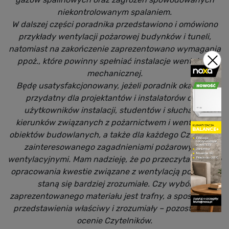
niekontrolowanym spalaniem.
W dalszej części poradnika przedstawiono i omówiono
przykłady wentylacji pożarowej budynków i tuneli,
natomiast na zakończenie zaprezentowano wymagania
ppoż., które powinny spełniać instalacje wentylacji
mechanicznej.
Będę usatysfakcjonowany, jeżeli poradnik okaże się
przydatny dla projektantów i instalatorów oraz
użytkowników instalacji, studentów i słuchaczy
kierunków związanych z pożarnictwem i wentylacją
obiektów budowlanych, a także dla każdego Czytelnika
zainteresowanego zagadnieniami pożarowymi i
wentylacyjnymi. Mam nadzieję, że po przeczytaniu tego
opracowania kwestie związane z wentylacją pożarową
staną się bardziej zrozumiałe. Czy wybór
zaprezentowanego materiału jest trafny, a sposób jego
przedstawienia właściwy i zrozumiały – pozostawiam
ocenie Czytelników.