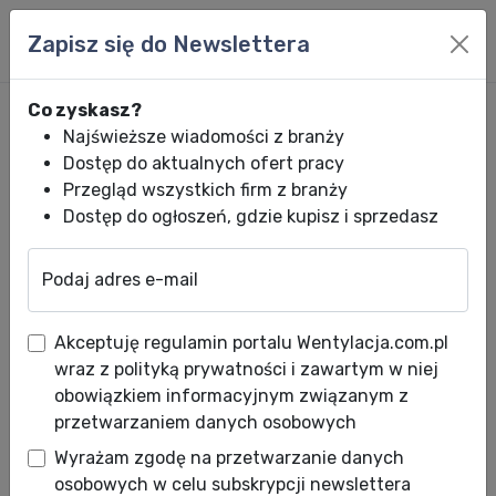
Zapisz się do Newslettera
Co zyskasz?
Najświeższe wiadomości z branży
Dostęp do aktualnych ofert pracy
Przegląd wszystkich firm z branży
Dostęp do ogłoszeń, gdzie kupisz i sprzedasz
Podaj adres e-mail
Wentylacja.com.pl
News HVACR
Wiadomości HVACR
Wentylacja po
Akceptuję regulamin portalu Wentylacja.com.pl
Wentylacja pożarowa -
wraz z polityką prywatności i zawartym w niej
premiera na Forum Wentylacja
obowiązkiem informacyjnym związanym z
przetwarzaniem danych osobowych
2012
Wyrażam zgodę na przetwarzanie danych
Data publikacji: 22.03.2012
osobowych w celu subskrypcji newslettera