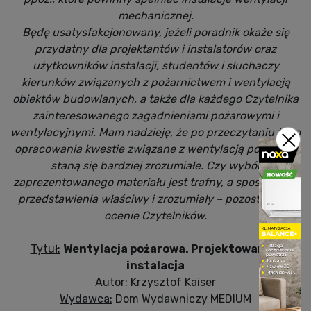
mechanicznej.
Będę usatysfakcjonowany, jeżeli poradnik okaże się
przydatny dla projektantów i instalatorów oraz
użytkowników instalacji, studentów i słuchaczy
kierunków związanych z pożarnictwem i wentylacją
obiektów budowlanych, a także dla każdego Czytelnika
zainteresowanego zagadnieniami pożarowymi i
wentylacyjnymi. Mam nadzieję, że po przeczytaniu tego
opracowania kwestie związane z wentylacją pożarową
staną się bardziej zrozumiałe. Czy wybór
zaprezentowanego materiału jest trafny, a sposób jego
przedstawienia właściwy i zrozumiały – pozostawiam
ocenie Czytelników.
Tytuł:
Wentylacja pożarowa. Projektowanie i
instalacja
Autor:
Krzysztof Kaiser
Wydawca:
Dom Wydawniczy MEDIUM