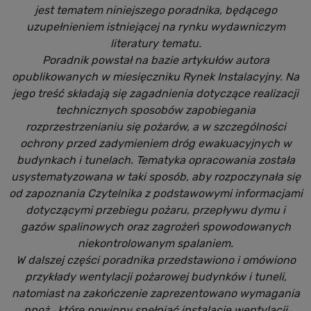
jest tematem niniejszego poradnika, będącego
uzupełnieniem istniejącej na rynku wydawniczym
literatury tematu.
Poradnik powstał na bazie artykułów autora
opublikowanych w miesięczniku Rynek Instalacyjny. Na
jego treść składają się zagadnienia dotyczące realizacji
technicznych sposobów zapobiegania
rozprzestrzenianiu się pożarów, a w szczególności
ochrony przed zadymieniem dróg ewakuacyjnych w
budynkach i tunelach. Tematyka opracowania została
usystematyzowana w taki sposób, aby rozpoczynała się
od zapoznania Czytelnika z podstawowymi informacjami
dotyczącymi przebiegu pożaru, przepływu dymu i
gazów spalinowych oraz zagrożeń spowodowanych
niekontrolowanym spalaniem.
W dalszej części poradnika przedstawiono i omówiono
przykłady wentylacji pożarowej budynków i tuneli,
natomiast na zakończenie zaprezentowano wymagania
ppoż., które powinny spełniać instalacje wentylacji