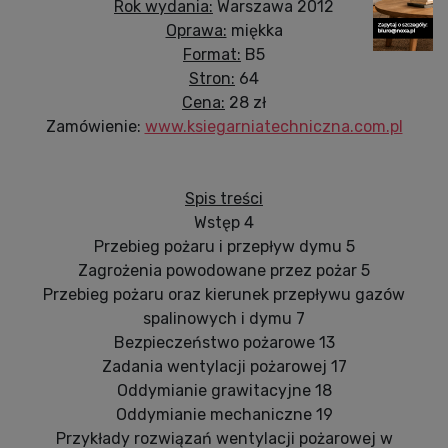
Rok wydania:
Warszawa 2012
Oprawa:
miękka
Format:
B5
Stron:
64
Cena:
28 zł
Zamówienie:
www.ksiegarniatechniczna.com.pl
Spis treści
Wstęp 4
Przebieg pożaru i przepływ dymu 5
Zagrożenia powodowane przez pożar 5
Przebieg pożaru oraz kierunek przepływu gazów
spalinowych i dymu 7
Bezpieczeństwo pożarowe 13
Zadania wentylacji pożarowej 17
Oddymianie grawitacyjne 18
Oddymianie mechaniczne 19
Przykłady rozwiązań wentylacji pożarowej w