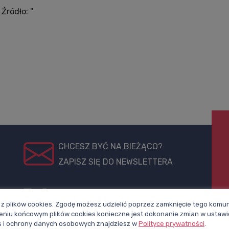
Źródło: ''
CHCESZ BYĆ NA BIEŻĄCO?
ZAPISZ SIĘ DO NEWSLETTERA
pl
Polub nasz
Śledź nas na
z plików cookies. Zgodę możesz udzielić poprzez zamknięcie tego komuni
profil na
X
niu końcowym plików cookies konieczne jest dokonanie zmian w ustawi
Facebooku
ies i ochrony danych osobowych znajdziesz w
Polityce prywatności
.