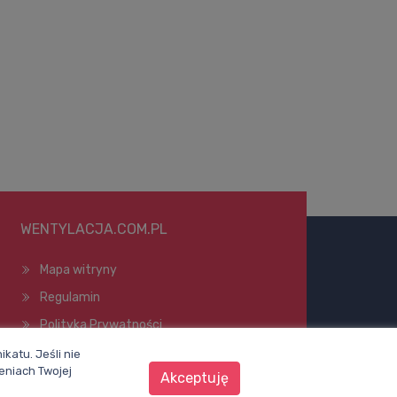
WENTYLACJA.COM.PL
Mapa witryny
Regulamin
Polityka Prywatności
Pomoc
katu. Jeśli nie
eniach Twojej
Akceptuję