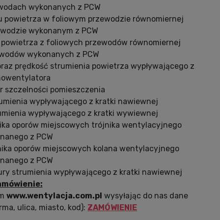
ewodach wykonanych z PCW
wu powietrza w foliowym przewodzie równomiernej
zewodzie wykonanym z PCW
u powietrza z foliowych przewodów równomiernej
zewodów wykonanych z PCW
 oraz prędkość strumienia powietrza wypływającego z
owentylatora
r szczelności pomieszczenia
trumienia wypływającego z kratki nawiewnej
trumienia wypływającego z kratki wywiewnej
ika oporów miejscowych trójnika wentylacyjnego
nanego z PCW
nika oporów miejscowych kolana wentylacyjnego
nanego z PCW
tury strumienia wypływającego z kratki nawiewnej
amówienie:
em
www.wentylacja.com.pl
wysyłając do nas dane
rma, ulica, miasto, kod):
ZAMÓWIENIE