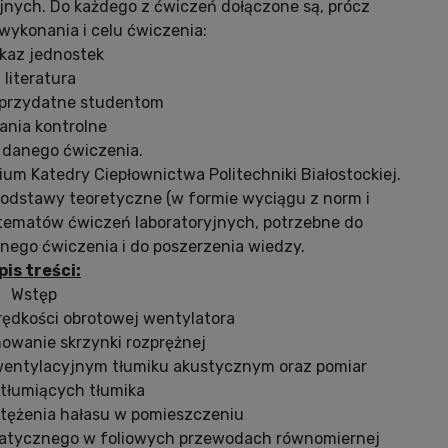
jnych. Do każdego z ćwiczeń dołączone są, prócz
wykonania i celu ćwiczenia:
kaz jednostek
 literatura
 przydatne studentom
ania kontrolne
 danego ćwiczenia.
um Katedry Ciepłownictwa Politechniki Białostockiej.
odstawy teoretyczne (w formie wyciągu z norm i
 tematów ćwiczeń laboratoryjnych, potrzebne do
ego ćwiczenia i do poszerzenia wiedzy.
pis treści:
Wstęp
rędkości obrotowej wentylatora
owanie skrzynki rozprężnej
a wentylacyjnym tłumiku akustycznym oraz pomiar
 tłumiących tłumika
atężenia hałasu w pomieszczeniu
 statycznego w foliowych przewodach równomiernej