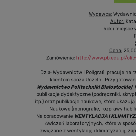
Wydawca:
Wydawnict
Autor:
Kata
Rok i miejsce
Cena:
25,00 
Zamówienia:
http://www.pb.edu.pl/ofi
Dział Wydawnictw i Poligrafii pracuje na r
klientom spoza Uczelni. Przygotowane
Wydawnictwo Politechniki Białostockiej
.
publikacje dydaktyczne (podręczniki, skrypt
itp.) oraz publikacje naukowe, które ukazuj
Naukowe (monografie, rozprawy habilit
Na opracowanie
WENTYLACJA I KLIMATYZA
ćwiczeń laboratoryjnych, które w spos
związane z wentylacją i klimatyzacją, za