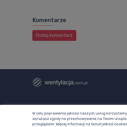
Komentarze
Dodaj komentarz
Dział redakcji i reklamy Wentylacja.com.
W celu poprawienia jakości naszych usług korzystamy 
Telefon: +48 781 000 084
wyrażasz zgody na przechowywanie na Twoim urządze
Napisz do nas
przeglądarki. Więcej informacji na temat plików cook