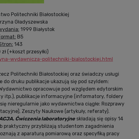
wo Politechniki Białostockiej
rzyna Gładyszewska
 wydania:
1999 Białystok
Format:
B5
Stron:
143
zł (+koszt przesyłki)
cyna-wydawnicza-politechniki-bialostockiej.html
zecz Politechniki Białostockiej oraz świadczy usługi
 do druku publikacje ukazują się pod szyldem:
 Wydawnictwo opracowuje pod względem edytorskim
y itp.), publikacje informacyjne (informatory, foldery
ą się nieregularnie jako wydawnictwa ciągłe: Rozprawy
acyjne), Zeszyty Naukowe (artykuły, referaty).
CJA. Ćwiczenia laboratoryjne
składają się opisy 14
ób praktyczny przybliżają studentom zagadnienia
poznają z aparaturą pomiarową oraz specyfiką pracy