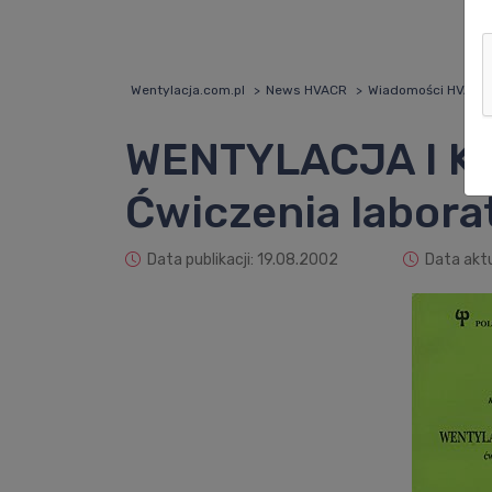
Wentylacja.com.pl
News HVACR
Wiadomości HVACR
WENTYLACJA I K
Ćwiczenia labora
Data publikacji: 19.08.2002
Data aktu