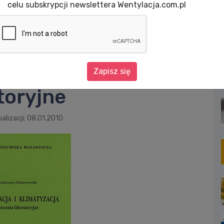
celu subskrypcji newslettera Wentylacja.com.pl
WENTYLACJA I KLIMATYZACJA. Ćwiczenia laboratoryjne
LIMATYZACJA.
Zapisz się
toryjne
alizacji: 08.01.2010