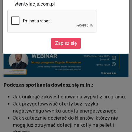
Zapraszamy na bezpłatny webinar, podczas
Wentylacja.com.pl
którego poznasz kluczowe zmiany w
programie „Czyste Powietrze”. Zobacz, jak
nowe zasady mogą realnie wpłynąć na liczbę
zapytań od klientów!
Zapisz się
Podczas spotkania dowiesz się m.in.:
Jak uniknąć zakwestionowania wypłat z programu.
Jak przygotowywać oferty bez ryzyka
negatywnego wyniku audytu energetycznego.
Jak skutecznie docierać do klientów, którzy nie
mogą już otrzymać dotacji na kotły na pellet i