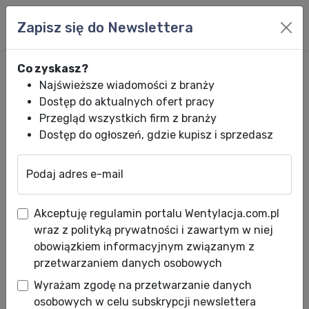
Zapisz się do Newslettera
Co zyskasz?
Najświeższe wiadomości z branży
Dostęp do aktualnych ofert pracy
Przegląd wszystkich firm z branży
Dostęp do ogłoszeń, gdzie kupisz i sprzedasz
Podaj adres e-mail
Wentylacja.com.pl
News HVACR
Wiadomości HVACR
Webinar - Now
Akceptuję regulamin portalu Wentylacja.com.pl
Webinar - Nowy program
wraz z polityką prywatności i zawartym w niej
Czyste powietrze
obowiązkiem informacyjnym związanym z
przetwarzaniem danych osobowych
Data publikacji: 21.10.2025
Wyrażam zgodę na przetwarzanie danych
osobowych w celu subskrypcji newslettera