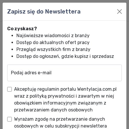
Zapisz się do Newslettera
Co zyskasz?
Najświeższe wiadomości z branży
Dostęp do aktualnych ofert pracy
Przegląd wszystkich firm z branży
Dostęp do ogłoszeń, gdzie kupisz i sprzedasz
Podaj adres e-mail
Wentylacja.com.pl
News HVACR
Wiadomości HVACR
VOLCANO z now
Akceptuję regulamin portalu Wentylacja.com.pl
VOLCANO z nową, fabrycznie
wraz z polityką prywatności i zawartym w niej
montowaną tacą ociekową
obowiązkiem informacyjnym związanym z
przetwarzaniem danych osobowych
Data publikacji: 24.06.2026
Wyrażam zgodę na przetwarzanie danych
osobowych w celu subskrypcji newslettera