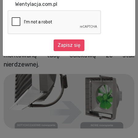
Wentylacja.com.pl
W nagrzewnicach wodnych VOLCANO VR4
oraz VR Mini 3 VTS Group wprowadził
Zapisz się
praktyczne ulepszenie - nową, fabrycznie
montowaną tacę ociekową ze stali
nierdzewnej.