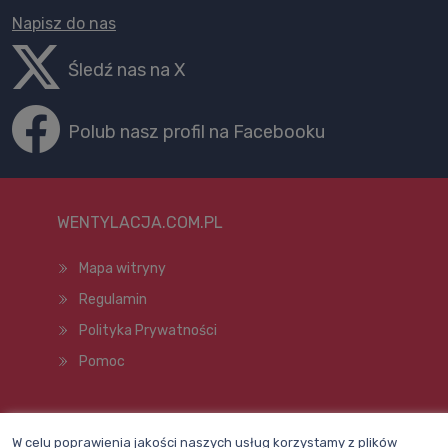
Napisz do nas
Śledź nas na X
Polub nasz profil na Facebooku
WENTYLACJA.COM.PL
Mapa witryny
Regulamin
Polityka Prywatności
Pomoc
Wszelkie prawa zastrzeżone © 1998–2026
W celu poprawienia jakości naszych usług korzystamy z plików