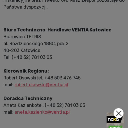
instalacyjne oraz inwestorów. Nasz zespół pozostaje do
Państwa dyspozycji.
Biuro Techniczno-Handlowe VENTIA Katowice
Biurowiec TETRIS
al. Roździeńskiego 188C, pok.2
40-203 Katowice
Tel. (+48 32) 781 03 03
Kierownik Regionu:
Robert Osowskitel. +48 503 476 745
mail:
robert.osowski@ventia.pl
Doradca Techniczny
Aneta Kazienkotel. (+48 32) 781 03 03
mail:
aneta.kazienko@ventia.pl