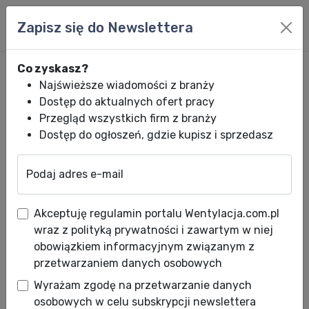
Zapisz się do Newslettera
Co zyskasz?
Najświeższe wiadomości z branży
Dostęp do aktualnych ofert pracy
Przegląd wszystkich firm z branży
Dostęp do ogłoszeń, gdzie kupisz i sprzedasz
Podaj adres e-mail
Wentylacja.com.pl
News HVACR
Wiadomości HVACR
Ventia z Biur
Akceptuję regulamin portalu Wentylacja.com.pl
Ventia z Biurem Techniczno-
wraz z polityką prywatności i zawartym w niej
Handlowym w Katowicach
obowiązkiem informacyjnym związanym z
przetwarzaniem danych osobowych
Data publikacji: 15.09.2016
Wyrażam zgodę na przetwarzanie danych
osobowych w celu subskrypcji newslettera