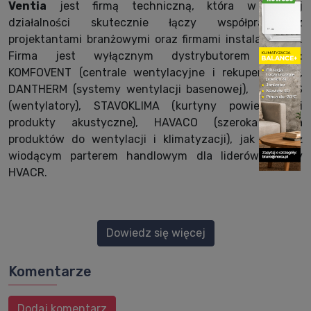
Ventia
jest firmą techniczną, która w swojej
działalności skutecznie łączy współpracę z
projektantami branżowymi oraz firmami instalacyjnym.
Firma jest wyłącznym dystrybutorem marek:
KOMFOVENT (centrale wentylacyjne i rekuperacyjne),
DANTHERM (systemy wentylacji basenowej), CASALS
(wentylatory), STAVOKLIMA (kurtyny powietrzne i
produkty akustyczne), HAVACO (szeroka gama
produktów do wentylacji i klimatyzacji), jak również
wiodącym parterem handlowym dla liderów branży
HVACR.
Dowiedz się więcej
Komentarze
Dodaj komentarz