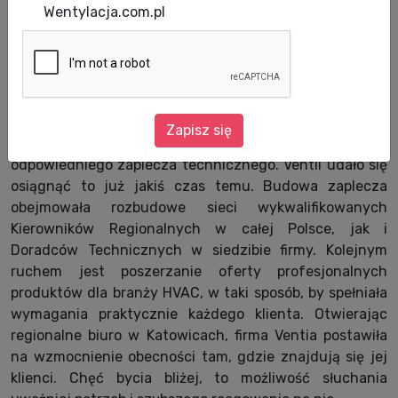
Wentylacja.com.pl
Otwarcie Biura Techniczno-Handlowego jest
nowym etapem w rozwoju firmy Ventia.
Zapisz się
Pierwszym etapem rozwoju była budowa
odpowiedniego zaplecza technicznego. Ventii udało się
osiągnąć to już jakiś czas temu. Budowa zaplecza
obejmowała rozbudowe sieci wykwalifikowanych
Kierowników Regionalnych w całej Polsce, jak i
Doradców Technicznych w siedzibie firmy. Kolejnym
ruchem jest poszerzanie oferty profesjonalnych
produktów dla branży HVAC, w taki sposób, by spełniała
wymagania praktycznie każdego klienta. Otwierając
regionalne biuro w Katowicach, firma Ventia postawiła
na wzmocnienie obecności tam, gdzie znajdują się jej
klienci. Chęć bycia bliżej, to możliwość słuchania