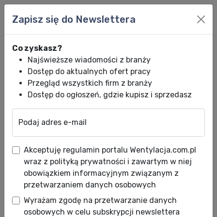
Zapisz się do Newslettera
Co zyskasz?
Najświeższe wiadomości z branży
Dostęp do aktualnych ofert pracy
Przegląd wszystkich firm z branży
Dostęp do ogłoszeń, gdzie kupisz i sprzedasz
Podaj adres e-mail
Wentylacja.com.pl
News HVACR
Wiadomości HVACR
URSA sponsore
Akceptuję regulamin portalu Wentylacja.com.pl
URSA sponsorem drużyny
wraz z polityką prywatności i zawartym w niej
siatkarek z Dąbrowy Górniczej
obowiązkiem informacyjnym związanym z
przetwarzaniem danych osobowych
Data publikacji: 27.09.2013
Wyrażam zgodę na przetwarzanie danych
osobowych w celu subskrypcji newslettera