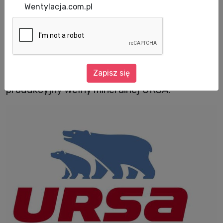
Wentylacja.com.pl
Już od ponad pół roku, od lutego br., firma
URSA oficjalnie sponsoruje Miejski Klub
Sportowy Siatkarek w Dąbrowie Górniczej.
Zapisz się
Właśnie w tym mieście znajduje się zakład
produkcyjny wełny mineralnej URSA.