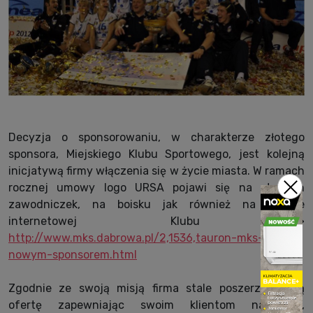
Decyzja o sponsorowaniu, w charakterze złotego
sponsora, Miejskiego Klubu Sportowego, jest kolejną
inicjatywą firmy włączenia się w życie miasta. W ramach
rocznej umowy logo URSA pojawi się na strojach
zawodniczek, na boisku jak również na stronie
internetowej Klubu ->
http://www.mks.dabrowa.pl/2,1536,tauron-mks-z-
nowym-sponsorem.html
Zgodnie ze swoją misją firma stale poszerza swoją
ofertę zapewniając swoim klientom najlepsze,