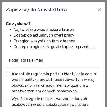
Zapisz się do Newslettera
Co zyskasz?
Najświeższe wiadomości z branży
Dostęp do aktualnych ofert pracy
Przegląd wszystkich firm z branży
Dostęp do ogłoszeń, gdzie kupisz i sprzedasz
Podaj adres e-mail
Wentylacja.com.pl
News HVACR
Wiadomości HVACR
URSA przedsta
Akceptuję regulamin portalu Wentylacja.com.pl
URSA przedstawia obiekty
wraz z polityką prywatności i zawartym w niej
referencyjne
obowiązkiem informacyjnym związanym z
przetwarzaniem danych osobowych
Data publikacji: 10.07.2014
Wyrażam zgodę na przetwarzanie danych
osobowych w celu subskrypcji newslettera