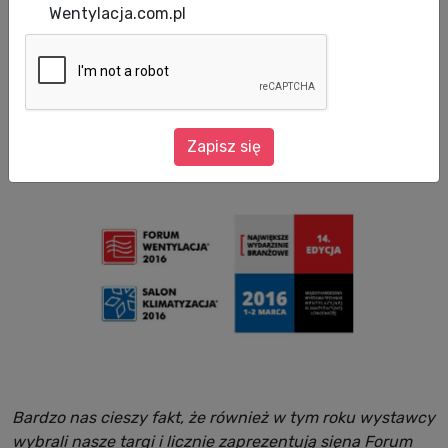
Wentylacja.com.pl
Data publikacji: 14.01.2016
Już 140 Wystawców - liderów branży
potwierdziło swój udział w 14. edycji Forum
Wentylacja –Salon Klimatyzacja 2016, które
odbędą się w dniach 1-2 marca 2016.
Zapisz się
Bardzo nas cieszy fakt, że również w tym roku wystawcy
wybrali nasze targi i licznie zaprezentują sięna Forum