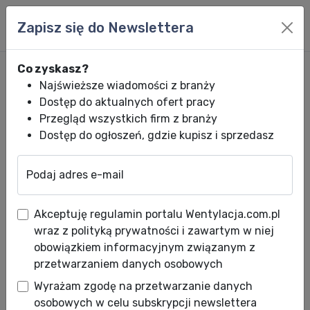
Zapisz się do Newslettera
Co zyskasz?
Najświeższe wiadomości z branży
Dostęp do aktualnych ofert pracy
Przegląd wszystkich firm z branży
Dostęp do ogłoszeń, gdzie kupisz i sprzedasz
Podaj adres e-mail
Wentylacja.com.pl
News HVACR
Wiadomości HVACR
Targi Forum We
Akceptuję regulamin portalu Wentylacja.com.pl
Targi Forum Wentylacja -
wraz z polityką prywatności i zawartym w niej
Salon Klimatyzacja już 1-2
obowiązkiem informacyjnym związanym z
przetwarzaniem danych osobowych
marca, a na nich już 140
Wyrażam zgodę na przetwarzanie danych
zgłoszonych Wystawców!
osobowych w celu subskrypcji newslettera