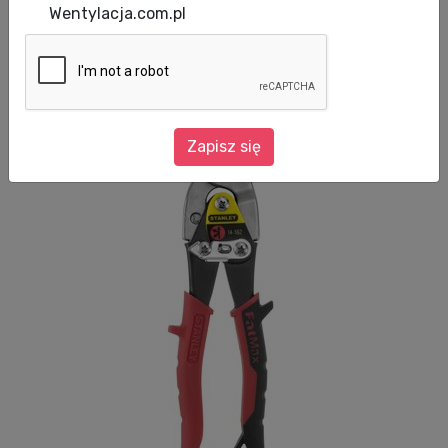
Proste, wygięte i odgięte – nożyce FatMax do
Wentylacja.com.pl
obróbki blachy, stali, miedzi i aluminium.
Zapisz się