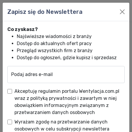
Zapisz się do Newslettera
Co zyskasz?
Najświeższe wiadomości z branży
Dostęp do aktualnych ofert pracy
Przegląd wszystkich firm z branży
Dostęp do ogłoszeń, gdzie kupisz i sprzedasz
Podaj adres e-mail
Wentylacja.com.pl
News HVACR
Wiadomości HVACR
Szybkie cięcie
Akceptuję regulamin portalu Wentylacja.com.pl
Szybkie cięcie nożycami
wraz z polityką prywatności i zawartym w niej
Stanley
obowiązkiem informacyjnym związanym z
przetwarzaniem danych osobowych
Data publikacji: 26.10.2010
Wyrażam zgodę na przetwarzanie danych
Data aktualizacji: 28.10.2010
osobowych w celu subskrypcji newslettera