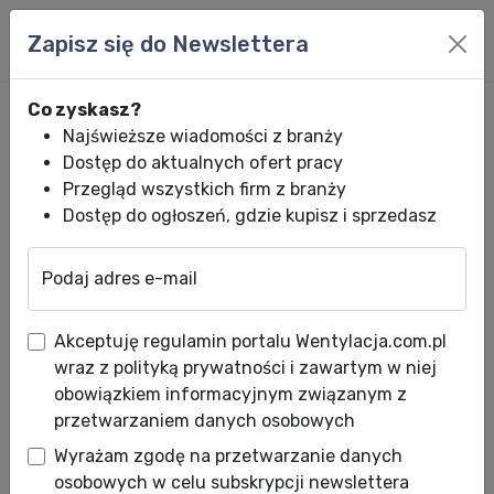
Zapisz się do Newslettera
Co zyskasz?
Najświeższe wiadomości z branży
Dostęp do aktualnych ofert pracy
Przegląd wszystkich firm z branży
Dostęp do ogłoszeń, gdzie kupisz i sprzedasz
Podaj adres e-mail
Wentylacja.com.pl
News HVACR
Wiadomości HVACR
Szkolenie z cyk
Akceptuję regulamin portalu Wentylacja.com.pl
Szkolenie z cyklu "Serwis
wraz z polityką prywatności i zawartym w niej
Klimatyzatorów" - jeszcze
obowiązkiem informacyjnym związanym z
przetwarzaniem danych osobowych
taniej!
Wyrażam zgodę na przetwarzanie danych
Data publikacji: 28.02.2013
osobowych w celu subskrypcji newslettera