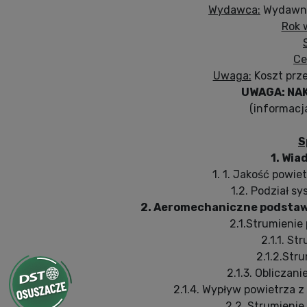
Wydawca:
Wydawnic
Rok 
Ce
Uwaga:
Koszt prz
UWAGA: NA
(informacja
S
1. Wia
1. 1. Jakość powi
1.2. Podział 
2. Aeromechaniczne podstaw
2.1.Strumieni
2.1.1. S
2.1.2.Str
2.1.3. Obliczan
2.1.4. Wypływ powietrza 
2.2. Strumieni