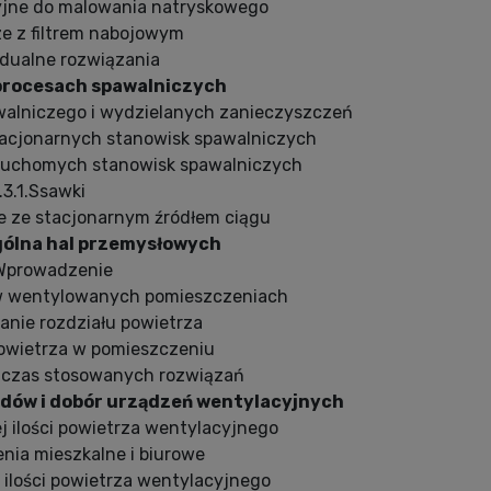
cyjne do malowania natryskowego
ze z filtrem nabojowym
idualne rozwiązania
 procesach spawalniczych
awalniczego i wydzielanych zanieczyszczeń
stacjonarnych stanowisk spawalniczych
a ruchomych stanowisk spawalniczych
.3.1.Ssawki
we ze stacjonarnym źródłem ciągu
gólna hal przemysłowych
 Wprowadzenie
 w wentylowanych pomieszczeniach
wanie rozdziału powietrza
powietrza w pomieszczeniu
chczas stosowanych rozwiązań
odów i dobór urządzeń wentylacyjnych
ej ilości powietrza wentylacyjnego
enia mieszkalne i biurowe
ia ilości powietrza wentylacyjnego