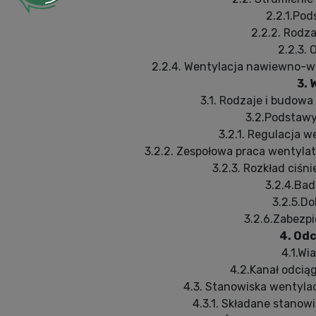
2.2.1.Po
2.2.2. Rodza
2.2.3. 
2.2.4. Wentylacja nawiewno-w
3. 
3.1. Rodzaje i budowa
3.2.Podstaw
3.2.1. Regulacja 
3.2.2. Zespołowa praca wentyla
3.2.3. Rozkład ciśn
3.2.4.Ba
3.2.5.D
3.2.6.Zabezp
4. Odc
4.1.Wi
4.2.Kanał odci
4.3. Stanowiska wentyl
4.3.1. Składane stano