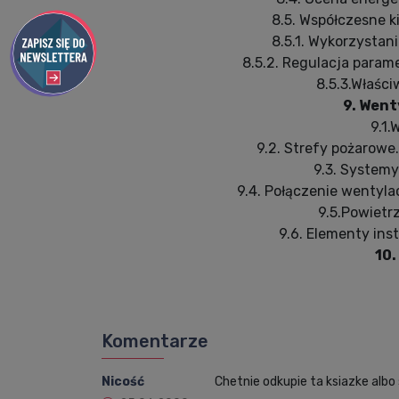
8.5. Współczesne k
8.5.1. Wykorzystan
8.5.2. Regulacja para
8.5.3.Właśc
9. Went
9.1
9.2. Strefy pożarowe
9.3. Systemy
9.4. Połączenie wentyla
9.5.Powietr
9.6. Elementy ins
10.
Komentarze
Nicość
Chetnie odkupie ta ksiazke albo