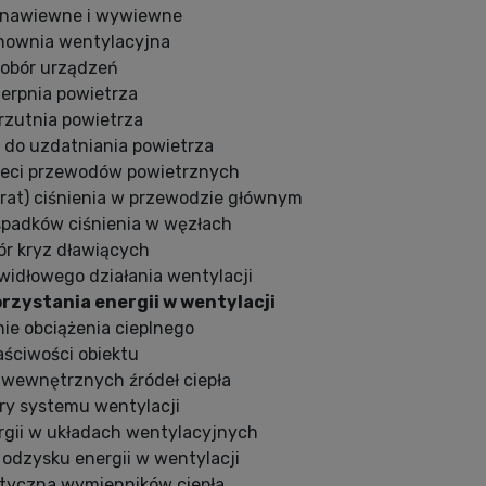
y nawiewne i wywiewne
ynownia wentylacyjna
Dobór urządzeń
Czerpnia powietrza
rzutnia powietrza
a do uzdatniania powietrza
sieci przewodów powietrznych
strat) ciśnienia w przewodzie głównym
spadków ciśnienia w węzłach
ór kryz dławiących
widłowego działania wentylacji
orzystania energii w wentylacji
nie obciążenia cieplnego
łaściwości obiektu
e wewnętrznych źródeł ciepła
ry systemu wentylacji
rgii w układach wentylacyjnych
 odzysku energii w wentylacji
etyczna wymienników ciepła