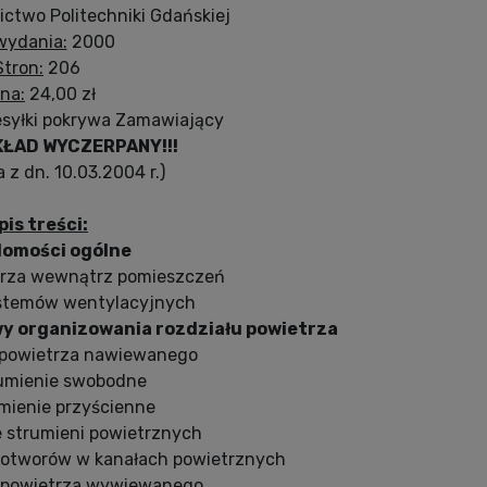
two Politechniki Gdańskiej
wydania:
2000
Stron:
206
na:
24,00 zł
esyłki pokrywa Zamawiający
KŁAD WYCZERPANY!!!
 z dn. 10.03.2004 r.)
pis treści:
domości ogólne
etrza wewnątrz pomieszczeń
systemów wentylacyjnych
y organizowania rozdziału powietrza
e powietrza nawiewanego
trumienie swobodne
umienie przyścienne
ie strumieni powietrznych
z otworów w kanałach powietrznych
e powietrza wywiewanego