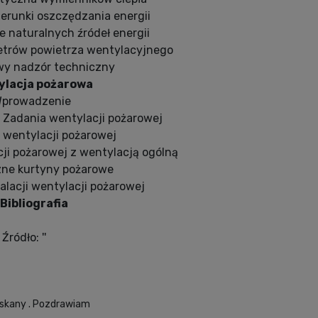
ierunki oszczędzania energii
ie naturalnych źródeł energii
metrów powietrza wentylacyjnego
iwy nadzór techniczny
ylacja pożarowa
.Wprowadzenie
. Zadania wentylacji pożarowej
 wentylacji pożarowej
cji pożarowej z wentylacją ogólną
zne kurtyny pożarowe
talacji wentylacji pożarowej
 Bibliografia
Źródło: ''
 skany . Pozdrawiam