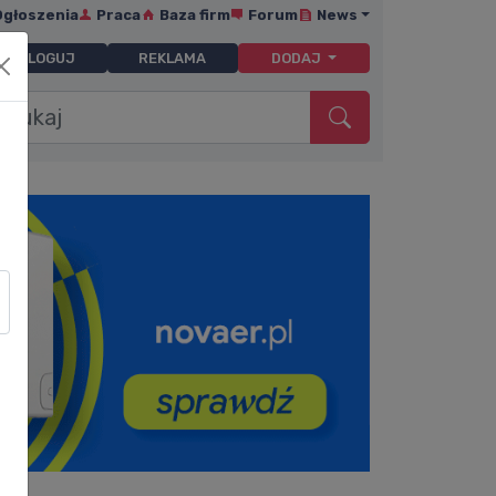
Ogłoszenia
Praca
Baza firm
Forum
News
ZALOGUJ
REKLAMA
DODAJ