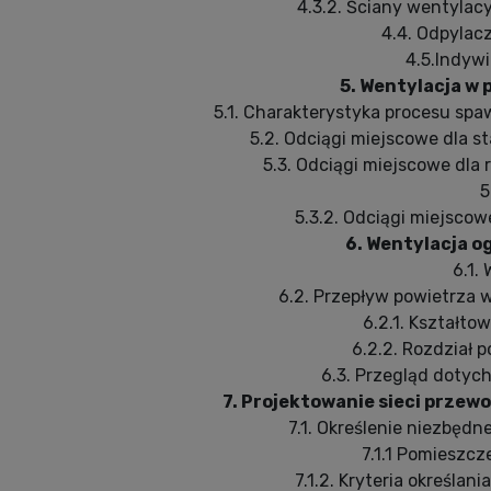
4.3.2. Ściany wentyla
4.4. Odpylac
4.5.Indyw
5. Wentylacja w
5.1. Charakterystyka procesu sp
5.2. Odciągi miejscowe dla 
5.3. Odciągi miejscowe dl
5
5.3.2. Odciągi miejsco
6. Wentylacja o
6.1.
6.2. Przepływ powietrza
6.2.1. Kształto
6.2.2. Rozdział 
6.3. Przegląd doty
7. Projektowanie sieci przew
7.1. Określenie niezbędn
7.1.1 Pomieszcz
7.1.2. Kryteria określan