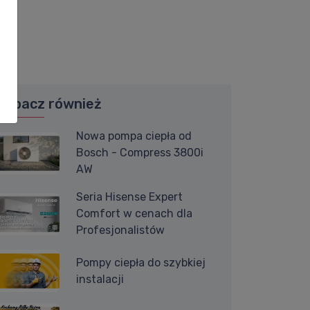
Zobacz również
Nowa pompa ciepła od
Bosch - Compress 3800i
AW
Seria Hisense Expert
Comfort w cenach dla
Profesjonalistów
Pompy ciepła do szybkiej
instalacji