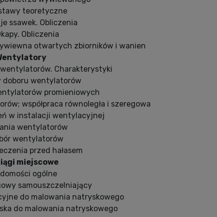
dstawy teoretyczne
je ssawek. Obliczenia
Okapy. Obliczenia
ywiewna otwartych zbiorników i wanien
Wentylatory
 wentylatorów. Charakterystyki
y doboru wentylatorów
wentylatorów promieniowych
torów; współpraca równoległa i szeregowa
ień w instalacji wentylacyjnej
dania wentylatorów
obór wentylatorów
ieczenia przed hałasem
iągi miejscowe
adomości ogólne
ągowy samouszczelniający
acyjne do malowania natryskowego
wiska do malowania natryskowego