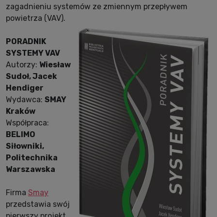
zagadnieniu systemów ze zmiennym przepływem
powietrza (VAV).
PORADNIK
SYSTEMY VAV
Autorzy:
Wiesław
Sudoł, Jacek
Hendiger
Wydawca:
SMAY
Kraków
Współpraca:
BELIMO
Siłowniki,
Politechnika
Warszawska
Firma
Smay
przedstawia swój
pierwszy projekt