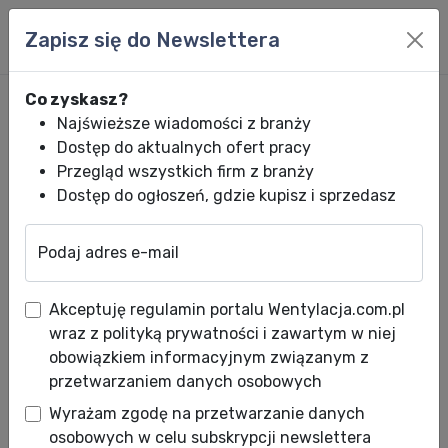
Zapisz się do Newslettera
Co zyskasz?
Najświeższe wiadomości z branży
Dostęp do aktualnych ofert pracy
Przegląd wszystkich firm z branży
Dostęp do ogłoszeń, gdzie kupisz i sprzedasz
Podaj adres e-mail
Wentylacja.com.pl
News HVACR
Wiadomości HVACR
SYSTEMY VAV 
Akceptuję regulamin portalu Wentylacja.com.pl
SYSTEMY VAV PORADNIK
wraz z polityką prywatności i zawartym w niej
obowiązkiem informacyjnym związanym z
Data publikacji: 02.03.2009
przetwarzaniem danych osobowych
Data aktualizacji: 08.01.2010
Wyrażam zgodę na przetwarzanie danych
osobowych w celu subskrypcji newslettera