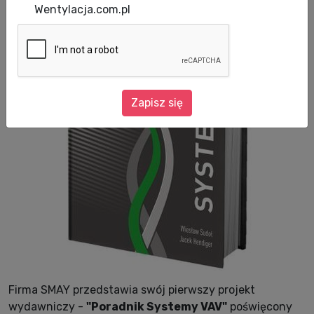
Wentylacja.com.pl
Zapisz się
Firma SMAY przedstawia swój pierwszy projekt
wydawniczy -
"Poradnik Systemy VAV"
poświęcony