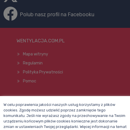
Polub nasz profil na Facebooku
WENTYLACJA.COM.PL
Mapa witryny
Regulamin
Polityka Prywatności
Pomoc
Wszelkie prawa zastrzeżone © 1998–2026
W celu poprawienia jakości naszych usług korzystamy z plików
cookies. Zgodę możesz udzielić poprzez zamknięcie tego
komunikatu. Jeśli nie wyrażasz zgody na przechowywanie na Twoim
urządzeniu końcowym plików cookies konieczne jest dokonanie
zmian w ustawieniach Twojej przeglądarki. Więcej informacji na temat