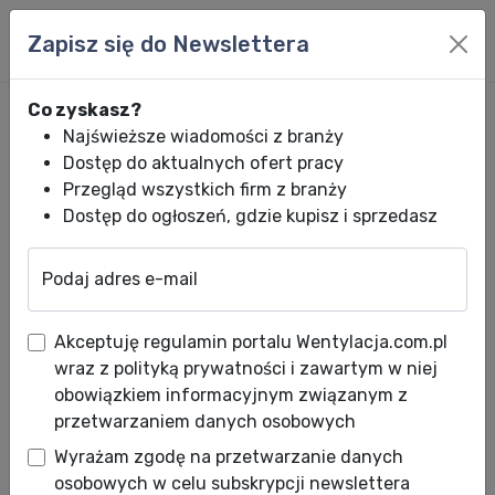
Zapisz się do Newslettera
Co zyskasz?
Najświeższe wiadomości z branży
Dostęp do aktualnych ofert pracy
Przegląd wszystkich firm z branży
Dostęp do ogłoszeń, gdzie kupisz i sprzedasz
Podaj adres e-mail
Wentylacja.com.pl
News HVACR
Oferty specjalne HVACR
Stycznio
Akceptuję regulamin portalu Wentylacja.com.pl
Styczniowe promocje
wraz z polityką prywatności i zawartym w niej
Refsystem
obowiązkiem informacyjnym związanym z
przetwarzaniem danych osobowych
Data publikacji: 11.01.2023
Wyrażam zgodę na przetwarzanie danych
osobowych w celu subskrypcji newslettera