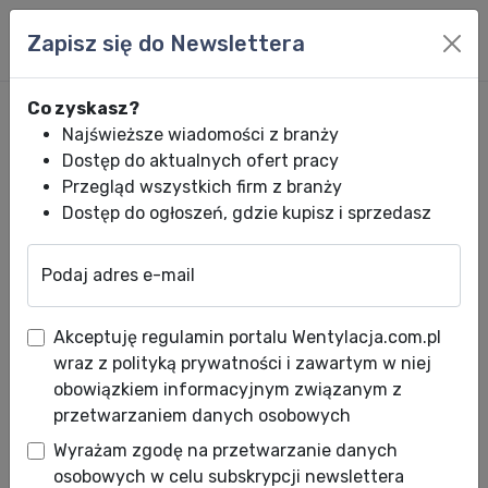
Zapisz się do Newslettera
Co zyskasz?
Najświeższe wiadomości z branży
Dostęp do aktualnych ofert pracy
Przegląd wszystkich firm z branży
Dostęp do ogłoszeń, gdzie kupisz i sprzedasz
Podaj adres e-mail
Wentylacja.com.pl
News HVACR
Wiadomości HVACR
Spotkanie szk
Akceptuję regulamin portalu Wentylacja.com.pl
Spotkanie szkoleniowo-
wraz z polityką prywatności i zawartym w niej
informacyjne dla kadry
obowiązkiem informacyjnym związanym z
przetwarzaniem danych osobowych
technicznej „Systemy
Wyrażam zgodę na przetwarzanie danych
wentylacyjne z tworzyw
osobowych w celu subskrypcji newslettera