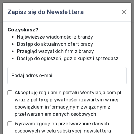
Zapisz się do Newslettera
Co zyskasz?
Najświeższe wiadomości z branży
Dostęp do aktualnych ofert pracy
Przegląd wszystkich firm z branży
Dostęp do ogłoszeń, gdzie kupisz i sprzedasz
Podaj adres e-mail
Wentylacja.com.pl
News HVACR
Wiadomości HVACR
Silniki EC w 
Akceptuję regulamin portalu Wentylacja.com.pl
Silniki EC w modułowych
wraz z polityką prywatności i zawartym w niej
centralach wentylacyjnych
obowiązkiem informacyjnym związanym z
przetwarzaniem danych osobowych
VENTUS VVS021-VVS300
Wyrażam zgodę na przetwarzanie danych
Data publikacji: 03.04.2023
osobowych w celu subskrypcji newslettera