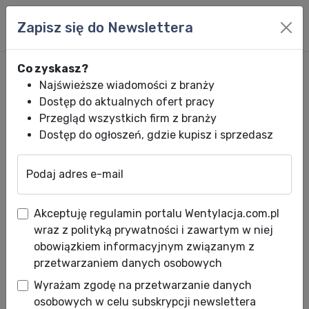
Zapisz się do Newslettera
Co zyskasz?
Najświeższe wiadomości z branży
Dostęp do aktualnych ofert pracy
Przegląd wszystkich firm z branży
Dostęp do ogłoszeń, gdzie kupisz i sprzedasz
Podaj adres e-mail
Wentylacja.com.pl
News HVACR
Wiadomości HVACR
SAMESA: Poszu
Akceptuję regulamin portalu Wentylacja.com.pl
SAMESA: Poszukuje
wraz z polityką prywatności i zawartym w niej
przedstawiciela na krajowym
obowiązkiem informacyjnym związanym z
przetwarzaniem danych osobowych
rynku
Wyrażam zgodę na przetwarzanie danych
Data publikacji: 11.05.2011
osobowych w celu subskrypcji newslettera