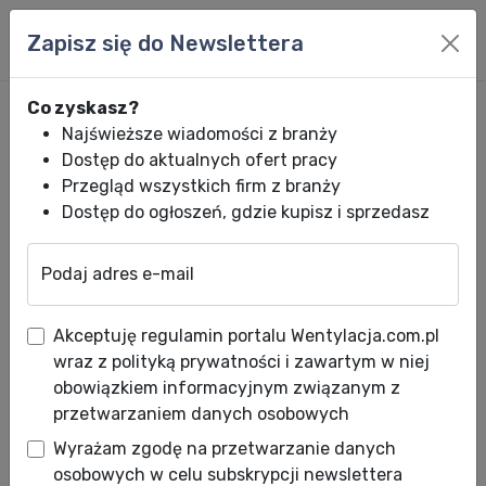
Zapisz się do Newslettera
Co zyskasz?
Najświeższe wiadomości z branży
Dostęp do aktualnych ofert pracy
Przegląd wszystkich firm z branży
Dostęp do ogłoszeń, gdzie kupisz i sprzedasz
Podaj adres e-mail
Wentylacja.com.pl
News HVACR
Wiadomości HVACR
Rzeczywista c
Akceptuję regulamin portalu Wentylacja.com.pl
Rzeczywista charakterystyka
wraz z polityką prywatności i zawartym w niej
- realny problem
obowiązkiem informacyjnym związanym z
przetwarzaniem danych osobowych
Data publikacji: 16.03.2012
Wyrażam zgodę na przetwarzanie danych
Knauf Insulation razem z ekspertami z całego
osobowych w celu subskrypcji newslettera