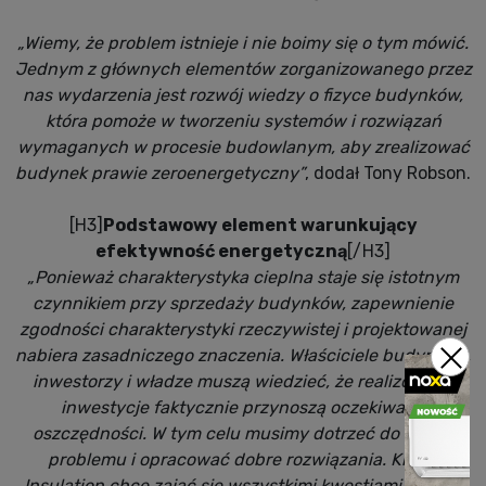
„Wiemy, że problem istnieje i nie boimy się o tym mówić.
Jednym z głównych elementów zorganizowanego przez
nas wydarzenia jest rozwój wiedzy o fizyce budynków,
która pomoże w tworzeniu systemów i rozwiązań
wymaganych w procesie budowlanym, aby zrealizować
budynek prawie zeroenergetyczny”
, dodał Tony Robson.
[H3]
Podstawowy element warunkujący
efektywność energetyczną
[/H3]
„Ponieważ charakterystyka cieplna staje się istotnym
czynnikiem przy sprzedaży budynków, zapewnienie
zgodności charakterystyki rzeczywistej i projektowanej
nabiera zasadniczego znaczenia. Właściciele budynków,
inwestorzy i władze muszą wiedzieć, że realizowane
inwestycje faktycznie przynoszą oczekiwane
oszczędności. W tym celu musimy dotrzeć do sedna
problemu i opracować dobre rozwiązania. Knauf
Insulation chce zająć się wszystkimi kwestiami”
, dodał